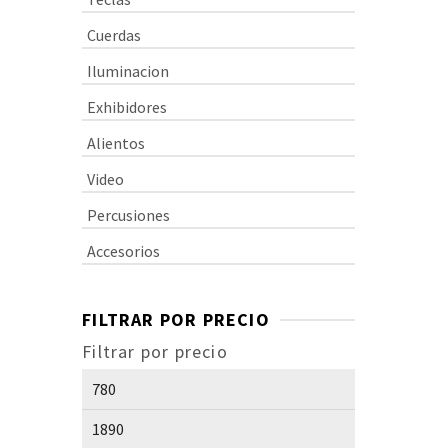
Cuerdas
Iluminacion
Exhibidores
Alientos
Video
Percusiones
Accesorios
FILTRAR POR PRECIO
Filtrar por precio
Precio
mínimo
P
Precio
g
m
máximo