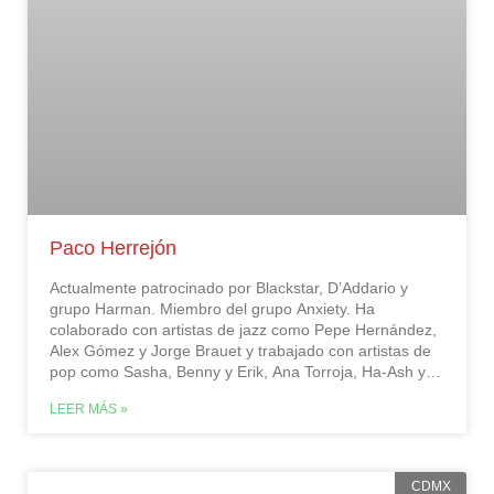
Paco Herrejón
Actualmente patrocinado por Blackstar, D’Addario y
grupo Harman. Miembro del grupo Anxiety. Ha
colaborado con artistas de jazz como Pepe Hernández,
Alex Gómez y Jorge Brauet y trabajado con artistas de
pop como Sasha, Benny y Erik, Ana Torroja, Ha-Ash y
Flans. Pedagogo por 10 años, ha trabajado en algunas
LEER MÁS »
de las instituciones académicas más importantes.
Actualmente forma parte de la plantilla docente de The
Contemporary Music School.…
CDMX