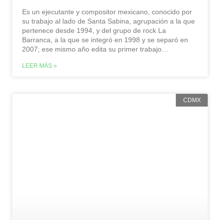
Es un ejecutante y compositor mexicano, conocido por
su trabajo al lado de Santa Sabina, agrupación a la que
pertenece desde 1994, y del grupo de rock La
Barranca, a la que se integró en 1998 y se separó en
2007; ese mismo año edita su primer trabajo
(multimedia) solista Fractales. En el 2008 es invitado al
LEER MÁS »
XV Festival Internacional de Video Arte en Casablanca,
Marruecos. Es el primer guitarrista mexicano cuya
música ha sido incluida en el cd-sampler de la revista
española ‘Guitarra Total’. Actualmente se encuentra
CDMX
integrado al grupo de rock San Pascualito Rey, además
de estar promoviendo y distribuyendo gratuitamente su
segundo disco solista “El hombre de la cámara” un
trabajo grabado en vivo en el 2010 en la Cineteca
Nacional durante el ciclo “Bandas Sonoras a Ritmo de
Rock”. Es guitarrista de la banda tapatía Cuca después
de la salida de Galileo Ochoa en el 2014; con dicha
banda ha realizado 3 álbumes.…