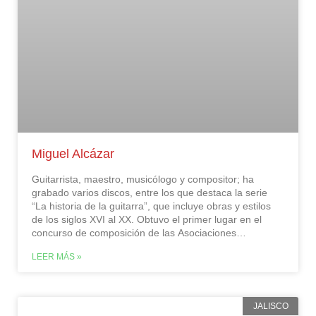
Miguel Alcázar
Guitarrista, maestro, musicólogo y compositor; ha
grabado varios discos, entre los que destaca la serie
“La historia de la guitarra”, que incluye obras y estilos
de los siglos XVI al XX. Obtuvo el primer lugar en el
concurso de composición de las Asociaciones
Guitarrísticas Mexicanas, también ganó el premio Beryl
LEER MÁS »
Rubinstein Scholarship in Composition del Cleveland
Institute of Music. Además de concertista de guitarra,
Miguel Alcázar compuso la ópera “La mujer y su
sombra”, que fue estrenada en 1981 en el Palacio de
JALISCO
Bellas Artes y ganó el concurso de la Fundación