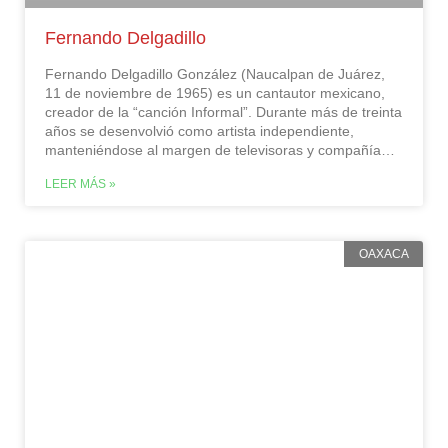
Fernando Delgadillo
Fernando Delgadillo González (Naucalpan de Juárez,
11 de noviembre de 1965) es un cantautor mexicano,
creador de la “canción Informal”. Durante más de treinta
años se desenvolvió como artista independiente,
manteniéndose al margen de televisoras y compañías
discográficas. Logró una sólida trayectoria no solo en
LEER MÁS »
México, sino en toda Latinoamérica gracias a la gran
calidad de sus textos, su original estilo musical y su
forma desenfadada y natural de llevar sus conciertos y
establecer contacto con el público.…
OAXACA