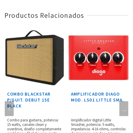
Productos Relacionados
AMPLIFICADOR DIAGO
BAFLE ASHDOWN
MOD. LS01 LITTLE SMA.
P/BAJO MOD. ABM-
115H-PN
Amplificador digital Little
Gabinete para bajo, altavoz BLUE
Smasher, potencia: 5 watts,
LINE PRO NEO de 15” pulgadas,
impedancia: 4-16 ohms, controles
potencia: 300W, impedancia: 8