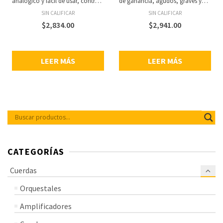
de ganancia, agudos, graves y
ohms, carcasa compacta de capa
volumen.
de álamo con unidad horn de
SIN CALIFICAR
SIN CALIFICAR
alta frecuencia, dimensiones: 520
x 505 x 345 mm, peso: 17 kg.
$
2,941.00
$
14,940.00
LEER MÁS
LEER MÁS
CATEGORÍAS
Cuerdas
Orquestales
Amplificadores