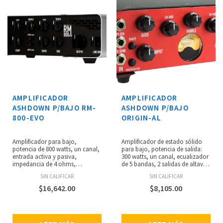
230 mm.
AMPLIFICADOR
AMPLIFICADOR
ASHDOWN P/BAJO RM-
ASHDOWN P/BAJO
800-EVO
ORIGIN-AL
Amplificador para bajo,
Amplificador de estado sólido
potencia de 800 watts, un canal,
para bajo, potencia de salida:
entrada activa y pasiva,
300 watts, un canal, ecualizador
impedancia de 4 ohms,
de 5 bandas, 2 salidas de altavoz
controles: EQ de 5 bandas, nivel
de 1/4”, 1 salida XLR DI, 1 salida
SIN CALIFICAR
SIN CALIFICAR
de entrada, compresor, drive,
de audífonos, loop de efectos,
sub armónicos, nivel de salida,
impedancia de carga mínima de
$
16,642.00
$
8,105.00
mezcla, mute, switch shape y
4 ohms, dimensiones: 78 x 225 x
switch de EQ, loop de FX, salida
182 mm, peso: 2.4 kg.
DI (XLR), 2 speakon y salida de
afinador, dimensiones: 313 x 209