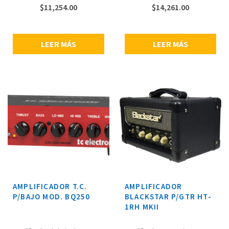
Salida de audio USB, salida XLR
$
11,254.00
$
14,261.00
D.I., reverb de calidad de estudio,
pedal de 2 botones, cabezal de
diseño exclusivo con inclinación
hacia atrás.
LEER MÁS
LEER MÁS
AMPLIFICADOR T.C.
AMPLIFICADOR
P/BAJO MOD. BQ250
BLACKSTAR P/GTR HT-
1RH MKII