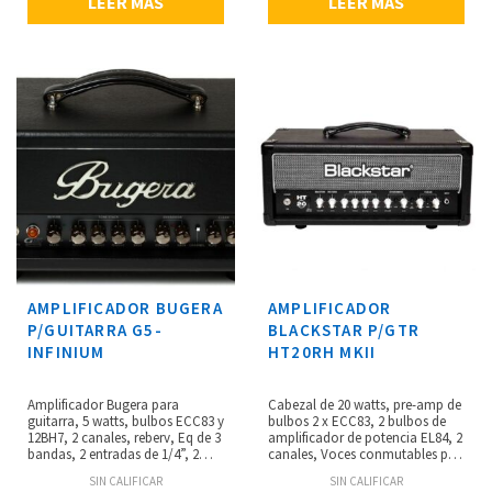
LEER MÁS
LEER MÁS
x 86 mm, peso: 5 kg.
AMPLIFICADOR BUGERA
AMPLIFICADOR
P/GUITARRA G5-
BLACKSTAR P/GTR
INFINIUM
HT20RH MKII
Amplificador Bugera para
Cabezal de 20 watts, pre-amp de
guitarra, 5 watts, bulbos ECC83 y
bulbos 2 x ECC83, 2 bulbos de
12BH7, 2 canales, reberv, Eq de 3
amplificador de potencia EL84, 2
bandas, 2 entradas de 1/4”, 2
canales, Voces conmutables por
salidas de 1/4” footswitch, loop
pedal para Clean y Overdrive,
SIN CALIFICAR
SIN CALIFICAR
de efectos.
reducción de potencia a 2 watts,