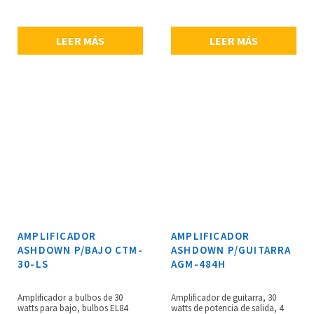
gabinete de altavoz, terminado
giratorios de tono de cinco
reverbs.
en espejo metálico estilo jaula y
bandas, proporciona un control
asa tipo maleta que recuerda el
total sobre tu sonido,
sabor vintage, dimensiones: 322
LEER MÁS
LEER MÁS
compresión de una sola perilla,
x 455 x 157 mm, peso: 12 kg.
agrega al instante calidez y
cuerpo a tu tono, sonido
potente y uniforme, overdrive de
bulbo emulado & Sub, jacks de
envío y retorno en panel
posterior, salida DI, dos salidas
Neutrik Jack/Speakon, este
amplificador se puede usar para
alimentar un sólo gabinete de 8
ohms, un par de gabinetes de 8
ohms o un sólo gabinete de 4
ohms, preamplificador de
audífonos incorporado,
dimensiones: 86 x 314 x 235 mm,
peso: 2.1 kg.
AMPLIFICADOR
AMPLIFICADOR
ASHDOWN P/BAJO CTM-
ASHDOWN P/GUITARRA
30-LS
AGM-484H
Amplificador a bulbos de 30
Amplificador de guitarra, 30
watts para bajo, bulbos EL84
watts de potencia de salida, 4