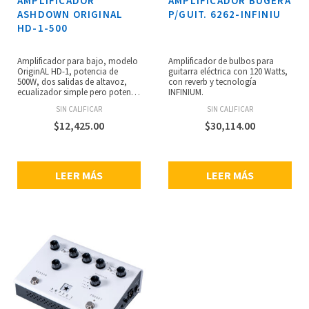
AMPLIFICADOR
AMPLIFICADOR BUGERA
resistente chasis de acero, fuente
ASHDOWN ORIGINAL
P/GUIT. 6262-INFINIU
de alimentación conmutada de
rango universal, dimensiones: 69
HD-1-500
x 255 x 233 mm, peso: 2.3 kg.
Amplificador para bajo, modelo
Amplificador de bulbos para
OriginAL HD-1, potencia de
guitarra eléctrica con 120 Watts,
500W, dos salidas de altavoz,
con reverb y tecnología
ecualizador simple pero potente
INFINIUM.
de 5 bandas, controla graves,
SIN CALIFICAR
SIN CALIFICAR
medios y agudos tradicionales
con cómodos lo-mid y hi-mid a
$
12,425.00
$
30,114.00
cada lado del control medio
variable, control shape adicional
para esculpir aún más tu tono,
control de salida que regula el
LEER MÁS
LEER MÁS
volumen de salida del
amplificador, salida de
audífonos, chasis de acero y
aleación con pintura a prueba
de rasguños, dimensiones: 225 x
180 m x 78 mm, peso: 2.5 kg.