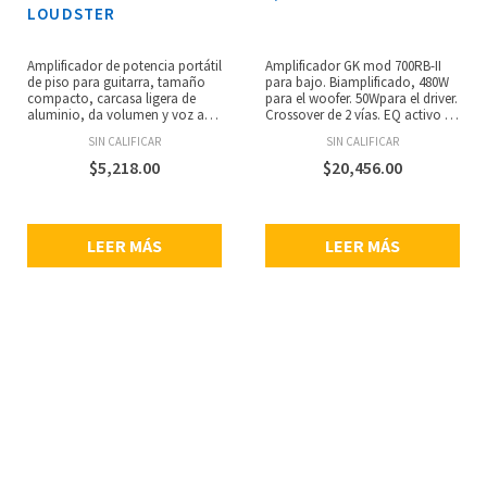
LOUDSTER
Amplificador de potencia portátil
Amplificador GK mod 700RB-II
de piso para guitarra, tamaño
para bajo. Biamplificado, 480W
compacto, carcasa ligera de
para el woofer. 50Wpara el driver.
aluminio, da volumen y voz a
Crossover de 2 vías. EQ activo de
tus pedales de drive y
4 bandas, Filtros de
SIN CALIFICAR
SIN CALIFICAR
modeladores de amplificador,
expresiónpara bajos de 4 o 5
potencia de salida de hasta 75
cuerdas. Ultra bajo nivel de ruido
$
5,218.00
$
20,456.00
watts, compatible con gabinetes
90dB S / N. Clip LED, Pad de
de diferentes impedancias que
10dB. Interruptor de silencio con
van de los 4 a los 16 ohms, tono
LED. Boost (efecto de bulbos).
de alta calidad con control de
LEER MÁS
LEER MÁS
volumen simple, alta
impedancia de entrada que
mantiene su tono impecable,
fuente de alimentación de 18-20
V CC (centro positivo), consumo
de energía: 4.5A, dimensiones:
190 × 118.5 × 53.5 mm, peso: 590
g.