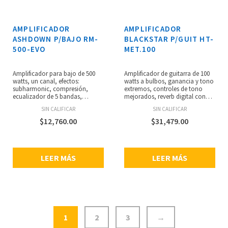
AMPLIFICADOR
AMPLIFICADOR
ASHDOWN P/BAJO RM-
BLACKSTAR P/GUIT HT-
500-EVO
MET.100
Amplificador para bajo de 500
Amplificador de guitarra de 100
watts, un canal, efectos:
watts a bulbos, ganancia y tono
subharmonic, compresión,
extremos, controles de tono
ecualizador de 5 bandas,
mejorados, reverb digital con
entradas: 2 x 1/4” (pasivo,
switch Dark/Bright, rejilla
SIN CALIFICAR
SIN CALIFICAR
activo), 1 x 1/8” (aux), salidas: 2
metálica, bulbos de preamp: 2 x
x speakON, 1 x XLR (DI),
ECC83, 1 x ECC82, bulbos de
$
12,760.00
$
31,479.00
footswitch I/O: 1 x 1/4” (FS-2),
potencia: 4 x 6L6, 3 canales
loop de efectos, dimensiones: 86
seleccionables (Clean, Overdrive
x 314 x 235 mm, peso: 3.1 kg.
1, Overdrive 2), control ISF
(Infinite Shape Feature), salida de
LEER MÁS
LEER MÁS
emulación de altavoz, loop de
efectos, incluye pedal footswitch
de 4 vías, dimensiones: 655 x 315
x 265 mm, peso: 19.6 kg.
1
2
3
→