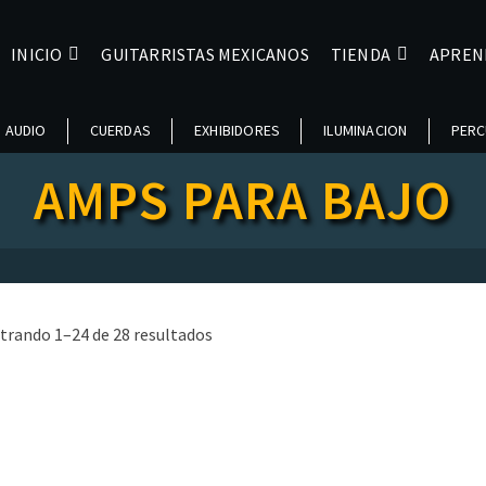
INICIO
GUITARRISTAS MEXICANOS
TIENDA
APREN
AUDIO
CUERDAS
EXHIBIDORES
ILUMINACION
PERC
AMPS PARA BAJO
Ordenado
trando 1–24 de 28 resultados
por
popularidad