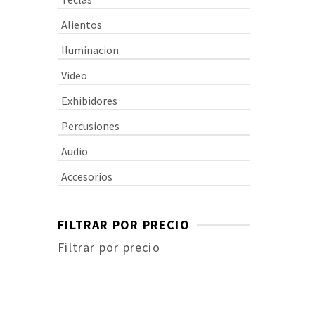
Alientos
Iluminacion
Video
A
A
Exhibidores
80
Percusiones
Amp
Audio
Roo
pot
de 
Accesorios
ecu
$
1
jac
par
sal
FILTRAR POR PRECIO
gir
ban
Filtrar por precio
con
com
Precio
agr
cue
mínimo
pot
Precio
de 
de 
máximo