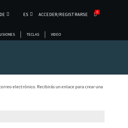
0
DE
ES
ACCEDER/REGISTRARSE
USIONES
TECLAS
VIDEO
orreo electrónico. Recibirás un enlace para crear una