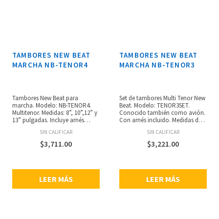
TAMBORES NEW BEAT
TAMBORES NEW BEAT
MARCHA NB-TENOR4
MARCHA NB-TENOR3
Tambores New Beat para
Set de tambores Multi Tenor New
marcha. Modelo: NB-TENOR4.
Beat. Modelo: TENOR3SET.
Multitenor. Medidas: 8”, 10”,12” y
Conocido también como avión.
13” pulgadas. Incluye arnés
Con arnés incluido. Medidas de
metálico ajustable. Fabricados
12”, 13” y 14” pulgadas. Incluye
SIN CALIFICAR
SIN CALIFICAR
con madera de álamo.
arnés.
Terminados en mica de alta
$
3,711.00
$
3,221.00
resistencia
LEER MÁS
LEER MÁS