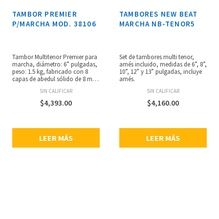
TAMBOR PREMIER
TAMBORES NEW BEAT
P/MARCHA MOD. 38106
MARCHA NB-TENOR5
Tambor Multitenor Premier para
Set de tambores multi tenor,
marcha, diámetro: 6” pulgadas,
arnés incluido, medidas de 6”, 8”,
peso: 1.5 kg, fabricado con 8
10”, 12” y 13” pulgadas, incluye
capas de abedul sólido de 8 mm,
arnés.
tecnología TDT (Tension
SIN CALIFICAR
SIN CALIFICAR
Diffusion Technology), lugs
‘Blasted Chrome’, parches Remo.
$
4,393.00
$
4,160.00
LEER MÁS
LEER MÁS