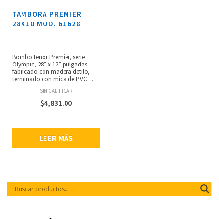
TAMBORA PREMIER
28X10 MOD. 61628
Bombo tenor Premier, serie
Olympic, 28” x 12” pulgadas,
fabricado con madera detilo,
terminado con mica de PVC
blanco, aros con recubrimiento
SIN CALIFICAR
en polvo plata eincrustaciones
de PVC, parches lisos de una
$
4,831.00
sola capa, incluye un par de
baquetas, arnés de aluminio,
peso: 9.6 kg.
LEER MÁS