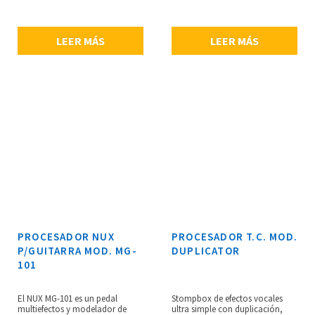
convierte en un control de
plataforma de doble DSP de alta
volumen antes de la sección
calidad, conversión A/D/A de 24
digital, boost: 0 dB – 20 dB Clean
bits, entrada USB para
LEER MÁS
LEER MÁS
Boost, switch de control que se
actualización de firmware, jack
asigna como un amplificador
Loop FX para expandir tus
limpio, Drive Section Bypass,
efectos, 10 pre-ajustes (5 pre-
Mod FX Control, Delay/Reverb
ajustes x 2 bancos), pantalla
Control, display LED 3-digital de
OLED con display claro y
7 segmentos, sampling
brillante, buffered bypass
accuracy: 44.1 kHz / 32 Bit,
análogo puro con respuesta de
precisióin de procesamiento:
frecuencia plana, 5 perillas
88.2 kHz / 32 Bit THD+N.
translúcidas con LED,
dimensiones: 121 x 72 x 47 mm,
peso: 340 g.
PROCESADOR NUX
PROCESADOR T.C. MOD.
P/GUITARRA MOD. MG-
DUPLICATOR
101
El NUX MG-101 es un pedal
Stompbox de efectos vocales
multiefectos y modelador de
ultra simple con duplicación,