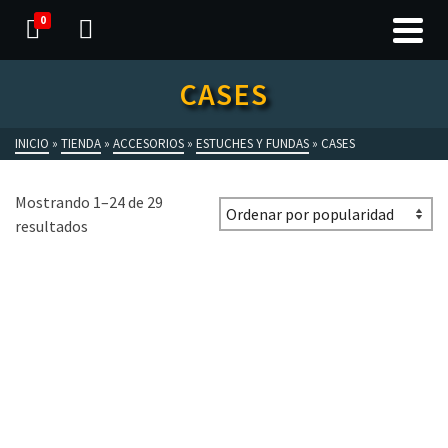
0
CASES
INICIO
»
TIENDA
»
ACCESORIOS
»
ESTUCHES Y FUNDAS
»
CASES
Mostrando 1–24 de 29
resultados