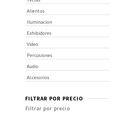
Alientos
Iluminacion
Exhibidores
LA
P
Video
Percusiones
Min
Audio
luz
10W
mo
Accesorios
Con
$
3
por s
dem
can
FILTRAR POR PRECIO
pro
de 
Filtrar por precio
hor
(8-
Precio
Pan
sel
mínimo
de 
Precio
inc
con
máximo