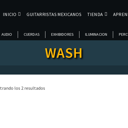
INICIO
GUITARRISTAS MEXICANOS
TIENDA
APREN
AUDIO
CUERDAS
EXHIBIDORES
ILUMINACION
PERC
WASH
Ordenado
trando los 2 resultados
por
popularidad