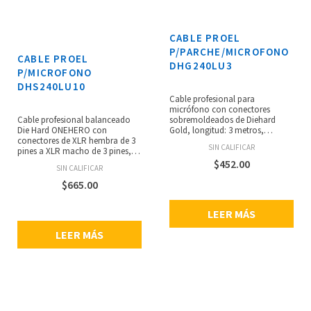
CABLE PROEL
P/PARCHE/MICROFONO
CABLE PROEL
DHG240LU3
P/MICROFONO
DHS240LU10
Cable profesional para
micrófono con conectores
Cable profesional balanceado
sobremoldeados de Diehard
Die Hard ONEHERO con
Gold, longitud: 3 metros,
conectores de XLR hembra de 3
conectores XLR hembra de 3
SIN CALIFICAR
pines a XLR macho de 3 pines,
pines y XLR macho de 3 pines,
cubierta general de PVC de 7 mm
cubierta de PVC de alta
$
452.00
SIN CALIFICAR
de alta conductividad, dos
flexibilidad de 6.5 mm, primer
conductores de cobre desnudo
blindaje de PVC de alta
$
665.00
de 0.34 mm2, primer blindaje de
conductividad DH, segundo
PVC DH de alto grado y segundo
blindaje de cable denso de cobre
LEER MÁS
blindaje de cable de cobre
trenzado.
estañado denso trenzado de 128
LEER MÁS
x 0.10, longitud del cable: 10
metros.