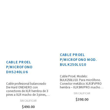
CABLE PROEL
P/MICROFONO MOD.
CABLE PROEL
BULK250LU10
P/MICROFONO
DHS240LU6
Cable Proel. Modelo:
BULK250LU10. Para micrófono.
Cable profesional balanceado
Conector metálico XLR3FVPRO
Die Hard ONEHERO con
hembra – XLR3MVPRO macho.
conectores de XLR hembra de 3
Longitud de 10 m.
SIN CALIFICAR
pines a XLR macho de 3 pines,
cubierta general de PVC de 7 mm
$
398.00
SIN CALIFICAR
de alta conductividad, dos
conductores de cobre desnudo
$
490.00
de 0.34 mm2, primer blindaje de