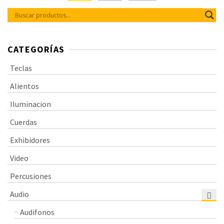
funda aislante y máxima
durabilidad, incluye brida de
gancho y loop con soporte de
metal.
CATEGORÍAS
Teclas
Alientos
Iluminacion
Cuerdas
Exhibidores
Video
Percusiones
Audio
Audifonos