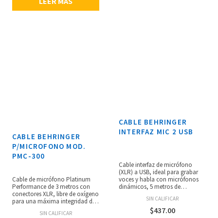
LEER MÁS
CABLE BEHRINGER
INTERFAZ MIC 2 USB
CABLE BEHRINGER
P/MICROFONO MOD.
PMC-300
Cable interfaz de micrófono
(XLR) a USB, ideal para grabar
Cable de micrófono Platinum
voces y habla con micrófonos
Performance de 3 metros con
dinámicos, 5 metros de
conectores XLR, libre de oxígeno
longitud, conexión simple
SIN CALIFICAR
para una máxima integridad de
Plug&Play para computadoras
la señal, perfecto para
PC y Mac, salida de audio digital
$
437.00
SIN CALIFICAR
micrófonos e instrumentos
que funciona a través de