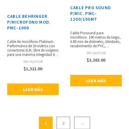
CABLE PRO SOUND
P/MIC. PMC-
CABLE BEHRINGER
1200/100MT
P/MICROFONO MOD.
PMC-1000
Cable Prosound para
micrófono. 100 metros de largo,
Cable de micrófono Platinum
6.80 mm de diámetro, blindado,
Performance de 10 metros con
recubrimiento de PVC,
conectores XLR, libre de oxígeno
conductor de cobre desnudo, 2
SIN CALIFICAR
para una máxima integridad de
conductores internos trenzados
la señal, perfecto para
con relleno de algodón.
$
3,383.00
SIN CALIFICAR
micrófonos e instrumentos
musicales, capacitancia
$
1,321.00
ultrabaja con núcleo de cobre
masivo para transmisión de
LEER MÁS
señal pura, cable balanceado de
2 x 0.22 mm² con blindaje en
LEER MÁS
espiral ultra denso para una
transmisión de señal excepcional
sin ruido, conectores Neutrik XLR
negros con puntos de contacto
superiores y carcasa de metal
para una durabilidad
excepcional, anillo de
codificación de color y buje de
1
2
→
goma para la gestión visual de
cables, 6.8 mm de diámetro con