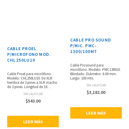
CABLE PRO SOUND
P/MIC. PMC-
CABLE PROEL
1300/100MT
P/MICROFONO MOD.
CHL250LU10
Cable Prosound para
micrófono. Modelo: PMC130010.
Cable Proel para micrófono.
Blindado. Diámetro: 6.00 mm.
Modelo: CHL250LU10. De XLR
Largo: 100 mts.
hembra de 3 pines a XLR macho
SIN CALIFICAR
de 3 pines. Longitud de 10
metros.
$
3,182.00
SIN CALIFICAR
$
543.00
LEER MÁS
LEER MÁS