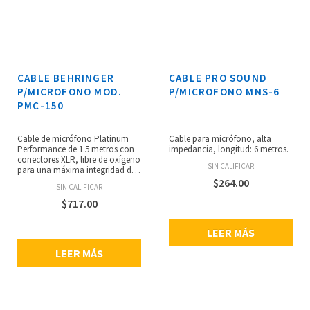
CABLE BEHRINGER
CABLE PRO SOUND
P/MICROFONO MOD.
P/MICROFONO MNS-6
PMC-150
Cable de micrófono Platinum
Cable para micrófono, alta
Performance de 1.5 metros con
impedancia, longitud: 6 metros.
conectores XLR, libre de oxígeno
SIN CALIFICAR
para una máxima integridad de
la señal, perfecto para
$
264.00
SIN CALIFICAR
micrófonos e instrumentos
musicales, capacitancia
$
717.00
ultrabaja con núcleo de cobre
masivo para transmisión de
LEER MÁS
señal pura, cable balanceado de
2 x 0.22 mm² con blindaje en
LEER MÁS
espiral ultra denso para una
transmisión de señal excepcional
sin ruido, conectores Neutrik XLR
negros con puntos de contacto
superiores y carcasa de metal
para una durabilidad