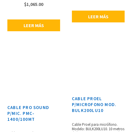
musicales, capacitancia
frecuencias de muestreo de 44.1
$
1,065.00
ultrabaja con núcleo de cobre
kHz y 48 kHz, compatible con la
masivo para transmisión de
mayoría de los drivers y
LEER MÁS
señal pura, cable balanceado de
programas para Windows y Mac.
2 x 0.22 mm² con blindaje en
LEER MÁS
espiral ultra denso para una
transmisión de señal excepcional
sin ruido, conectores Neutrik XLR
negros con puntos de contacto
superiores y carcasa de metal
para una durabilidad
excepcional, anillo de
codificación de color y buje de
goma para la gestión visual de
cables, 6.8 mm de diámetro con
funda aislante y máxima
durabilidad, incluye brida de
gancho y loop con soporte de
metal.
CABLE PROEL
P/MICROFONO MOD.
CABLE PRO SOUND
BULK200LU10
P/MIC. PMC-
1400/100MT
Cable Proel para micrófono.
Modelo: BULK200LU10. 10 metros