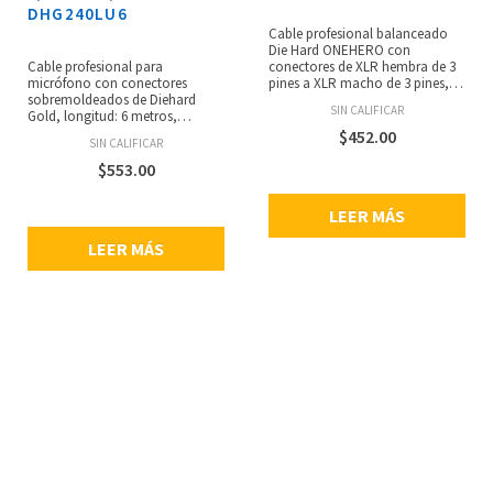
DHG240LU6
Cable profesional balanceado
Die Hard ONEHERO con
Cable profesional para
conectores de XLR hembra de 3
micrófono con conectores
pines a XLR macho de 3 pines,
sobremoldeados de Diehard
cubierta general de PVC de 7 mm
SIN CALIFICAR
Gold, longitud: 6 metros,
de alta conductividad, dos
conectores XLR hembra de 3
conductores de cobre desnudo
$
452.00
SIN CALIFICAR
pines y XLR macho de 3 pines,
de 0.34 mm2, primer blindaje de
cubierta de PVC de alta
PVC DH de alto grado y segundo
$
553.00
flexibilidad de 6.5 mm, primer
blindaje de cable de cobre
blindaje de PVC de alta
estañado denso trenzado de 128
LEER MÁS
conductividad DH, segundo
x 0.10, longitud del cable: 5
blindaje de cable denso de cobre
metros.
LEER MÁS
trenzado.