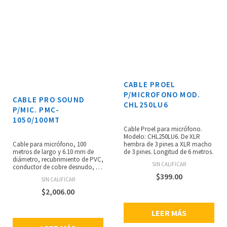
excepcional, anillo de
codificación de color y buje de
goma para la gestión visual de
cables, 6.8 mm de diámetro con
funda aislante y máxima
durabilidad, incluye brida de
gancho y loop con soporte de
metal.
CABLE PROEL
P/MICROFONO MOD.
CABLE PRO SOUND
CHL250LU6
P/MIC. PMC-
1050/100MT
Cable Proel para micrófono.
Modelo: CHL250LU6. De XLR
Cable para micrófono, 100
hembra de 3 pines a XLR macho
metros de largo y 6.10 mm de
de 3 pines. Longitud de 6 metros.
diámetro, recubrimiento de PVC,
SIN CALIFICAR
conductor de cobre desnudo, 2
conductores trenzados con
$
399.00
SIN CALIFICAR
relleno de algodón.
$
2,006.00
LEER MÁS