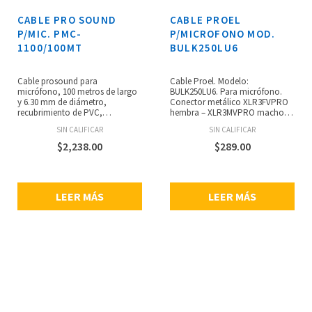
CABLE PRO SOUND
CABLE PROEL
P/MIC. PMC-
P/MICROFONO MOD.
1100/100MT
BULK250LU6
Cable prosound para
Cable Proel. Modelo:
micrófono, 100 metros de largo
BULK250LU6. Para micrófono.
y 6.30 mm de diámetro,
Conector metálico XLR3FVPRO
recubrimiento de PVC,
hembra – XLR3MVPRO macho.
conductor interno de cobre
Longitud de 6 m.
SIN CALIFICAR
SIN CALIFICAR
desnudo, 2 conductores
trenzados conrelleno de
$
2,238.00
$
289.00
algodón.
LEER MÁS
LEER MÁS