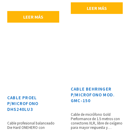
PVC DH de alto grado y segundo
LEER MÁS
blindaje de cable de cobre
estañado denso trenzado de 128
LEER MÁS
x 0.10, longitud del cable: 6
metros.
CABLE BEHRINGER
P/MICROFONO MOD.
CABLE PROEL
GMC-150
P/MICROFONO
DHS240LU3
Cable de micrófono Gold
Performance de 1.5 metros con
Cable profesional balanceado
conectores XLR, libre de oxígeno
Die Hard ONEHERO con
para mayor respuesta y