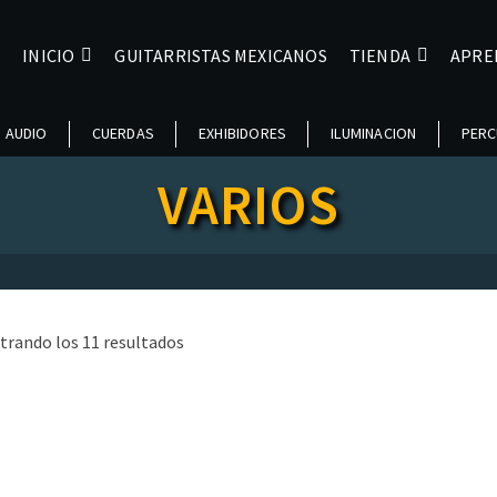
INICIO
GUITARRISTAS MEXICANOS
TIENDA
APRE
AUDIO
CUERDAS
EXHIBIDORES
ILUMINACION
PERC
VARIOS
Ordenado
trando los 11 resultados
por
popularidad