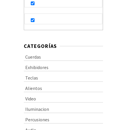
P
W
0
CATEGORÍAS
Cuerdas
Por
se 
de 
Exhibidores
(5 
par
Teclas
$
2
Alientos
Video
Iluminacion
Percusiones