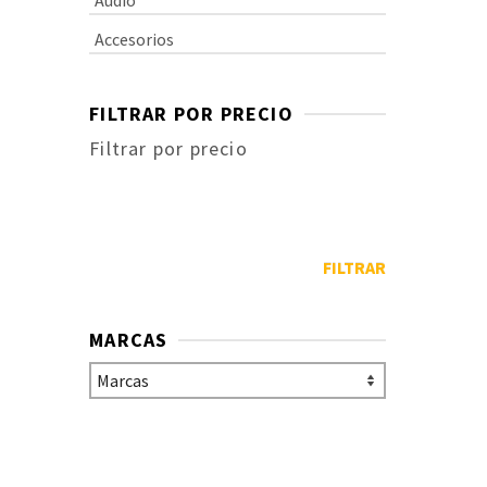
Audio
Accesorios
FILTRAR POR PRECIO
Filtrar por precio
Precio
S
mínimo
P
Precio
D
máximo
FILTRAR
Sop
me
Mid
de 
MARCAS
bat
$
2
par