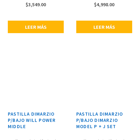
7.80 kilo-ohms, calidez, sustain y
$
3,549.00
$
4,998.00
un tono limpio y vocal, no es
ruidoso pero tiene un ataque
muy enfocado, graves con muy
claros y limpios, agudos suaves
LEER MÁS
LEER MÁS
y abiertos.
PASTILLA DIMARZIO
PASTILLA DIMARZIO
P/BAJO WILL POWER
P/BAJO DIMARZIO
MIDDLE
MODEL P + J SET