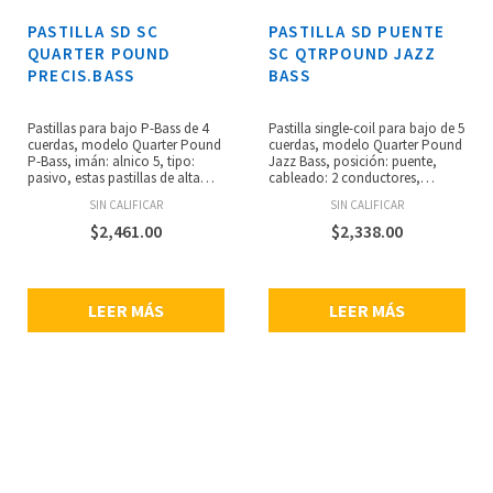
PASTILLA SD SC
PASTILLA SD PUENTE
QUARTER POUND
SC QTRPOUND JAZZ
PRECIS.BASS
BASS
Pastillas para bajo P-Bass de 4
Pastilla single-coil para bajo de 5
cuerdas, modelo Quarter Pound
cuerdas, modelo Quarter Pound
P-Bass, imán: alnico 5, tipo:
Jazz Bass, posición: puente,
pasivo, estas pastillas de alta
cableado: 2 conductores,
salida (SPB-3) brindan el mayor
blindado, tipo: pasivo, imán:
SIN CALIFICAR
SIN CALIFICAR
tono y la mejor actitud que
alnico 5, resistencia: 16 kilo-
podrías desear en una pastilla P-
ohms, tamaño de cubierta más
$
2,461.00
$
2,338.00
Bass de alta salida.
amplio, gran ataque y actitud
masiva.
LEER MÁS
LEER MÁS