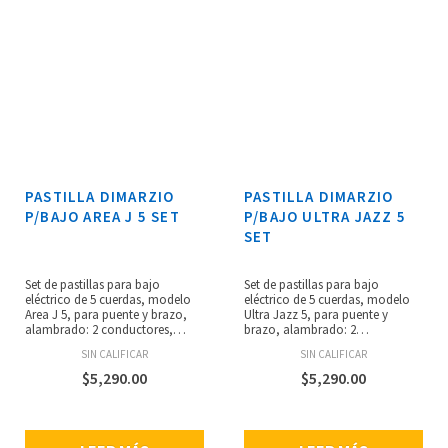
PASTILLA DIMARZIO
PASTILLA DIMARZIO
P/BAJO AREA J 5 SET
P/BAJO ULTRA JAZZ 5
SET
Set de pastillas para bajo
Set de pastillas para bajo
eléctrico de 5 cuerdas, modelo
eléctrico de 5 cuerdas, modelo
Area J 5, para puente y brazo,
Ultra Jazz 5, para puente y
alambrado: 2 conductores,
brazo, alambrado: 2
imán: alnico 2, espaciado
conductores, imán: alnico 5 y
SIN CALIFICAR
SIN CALIFICAR
estándar, resistencia: 9.32 y 9.56
cerámica, espaciado estándar,
kilo-ohms, calidez, sustain y un
resistencia: 16.6 y 16.9 kilo-ohms,
$
5,290.00
$
5,290.00
tono de canto limpio, campo
cancela el zumbido, produce
magnético de baja tracción que
una respuesta equilibrada de
permite que las cuerdas suenen
potencia y frecuencia en las
claramente, mejora el sonido de
cinco cuerdas, diseñado para un