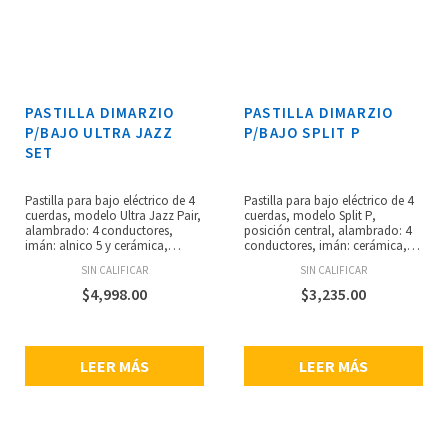
PASTILLA DIMARZIO
PASTILLA DIMARZIO
P/BAJO ULTRA JAZZ
P/BAJO SPLIT P
SET
Pastilla para bajo eléctrico de 4
Pastilla para bajo eléctrico de 4
cuerdas, modelo Ultra Jazz Pair,
cuerdas, modelo Split P,
alambrado: 4 conductores,
posición central, alambrado: 4
imán: alnico 5 y cerámica,
conductores, imán: cerámica,
espaciado estándar, resistencia:
espaciado estándar, resistencia:
SIN CALIFICAR
SIN CALIFICAR
12.3 kilo-ohms, cancelación de
19.16 kilo-ohms, reproduce
zumbido, sonido tradicional del
dinámicas sutiles y el rango
$
4,998.00
$
3,235.00
Fender Jazz Bass, agudos más
completo de frecuencias de
percusivos, rango medio más
bajos eléctricos es
redondo pero no fangoso,
particularmente útil en bajos sin
diseñado para adaptarse a la
trastes y amplificadores
LEER MÁS
LEER MÁS
posición del brazo y el puente
modernos para bajo.
del bajo Fender Jazz Bass
original.