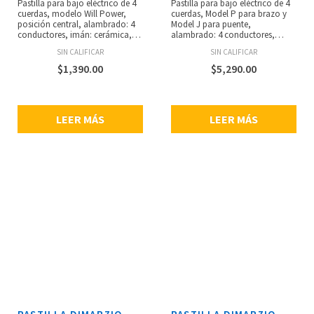
Pastilla para bajo eléctrico de 4
Pastilla para bajo eléctrico de 4
cuerdas, modelo Will Power,
cuerdas, Model P para brazo y
posición central, alambrado: 4
Model J para puente,
conductores, imán: cerámica,
alambrado: 4 conductores,
espaciado estándar, resistencia:
imán: cerámica, espaciado
SIN CALIFICAR
SIN CALIFICAR
11.45 kilo-ohms, sonido muy
estándar, resistencia: 11.54 y 6.82
profundo con una excelente
kilo-ohms, recomendada para
$
1,390.00
$
5,290.00
definición de gama baja,
brazo y puente, diseñada para
tremendo golpe y potencia de
adaptarse al Fender Jazz Bass
rango medio.
originales, que tienen cavidades
de dos tamaños diferentes para
LEER MÁS
LEER MÁS
brazo y para puente.