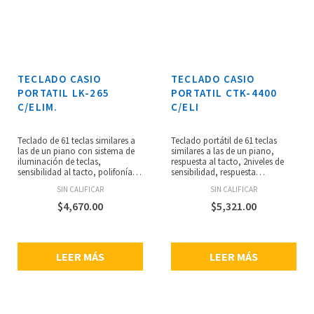
partituras.
E95100L o 6 pilas alcalinas AA,
consumo de energía: 7.5 W,
dimensiones: 930x258x83 mm,
peso: 4.5 kg.
TECLADO CASIO
TECLADO CASIO
PORTATIL LK-265
PORTATIL CTK-4400
C/ELIM.
C/ELI
Teclado de 61 teclas similares a
Teclado portátil de 61 teclas
las de un piano con sistema de
similares a las de un piano,
iluminación de teclas,
respuesta al tacto, 2niveles de
sensibilidad al tacto, polifonía
sensibilidad, respuesta
máxima de 48 notas, 400 tonos
desactivada, fuente de sonidos
SIN CALIFICAR
SIN CALIFICAR
incorporados, efectos digitales,
AH, polifoníamáxima: 48 tonos,
100 ritmos integrados, 50 ritmos
600 melodías incorporadas,
$
4,670.00
$
5,321.00
de música Dance,
estratificador/división, efectos
acompañamiento automático,
digitales, 180 ritmos
60 canciones integradas, función
incorporados (10 de usuario),
de lecciones, lección Paso a
acompañamiento automático,
LEER MÁS
LEER MÁS
Paso, modo EZ, evaluación de
canciones incorporadas, función
desempeño, guía de digitación
de lecciones, metrónomo,
por voz, metrónomo, modo de
función de sampleado,
música Dance, 100 pre ajustes
transposición de teclas, pantalla
con un botón, control de ritmo
LCD con retroiluminación, MIDI,
y del banco de canciones,
USB, dimensiones:948 x 350 x 103