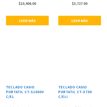
acompañamiento automático,
de baile, transposición de teclas,
$
10,406.00
$
3,727.00
10 canciones de usuario,
pantalla LCD, función de app
grabador MIDI, dos altavoces de
Chordana Play, conector de
13 × 6 cm de 2.5W + 2.5W de
audífonos, Puerto USB micro B,
potencia, adaptador de CA: AD-
conector estándar para pedal,
LEER MÁS
LEER MÁS
A12150LW (CC de 12 V), baterías:
funciona con adaptador de
6 baterías alcalinas de tamaño
corriente o 6 pilas alcalinas
AA o 6 baterías recargables de Ni-
tamaño AA o pilas recargables
MH de tamaño AA, consumo de
de Ni-MH tamaño AA, 2 bocinas
energía: 7.5W, dimensiones: 930 x
de 13 x 6 cm, potencia de 2W +
258 x 91 mm (sin atril de música),
2W, consumo de energía: 5.5W,
peso: 4.7 kg, incluye atril,
dimensiones: 93 x 25.6 x 7.3 mm,
adaptador de CA AD-A12150LW,
peso: 3.3 kg, incluye adaptador
adaptador inalámbrico de audio
de corriente y soporte de
y MIDI WU-BT10 y seguro de
partituras.
correa.
TECLADO CASIO
TECLADO CASIO
PORTATIL CT-S1000V
PORTATIL CT-X700
C/EL
C/ELI