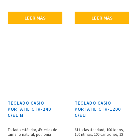
expansión de canciones: 5
canciones como máximo,
aprox. 70 Kb en total,
LEER MÁS
LEER MÁS
metrónomo, grabador: 1
canción (con banco de
canciones de melodías) y 2
pistas para 1 canción (con
ritmo), aproximadamente 12.000
notas, pantalla LCD, compatible
con el Nivel 1de GM, 2 altavoces
de 12 cm, salida de amplificador:
2.5W+2.5W, utiliza 6 pilasAA o
adaptador de corriente
(incluido), dimensiones: 945 x
373 x 131 mm, peso:4.8 kg,
accesorios incluidos: libro de
partituras, atril de partituras,
adaptador de corriente y CD-
ROM.
TECLADO CASIO
TECLADO CASIO
PORTATIL CTK-240
PORTATIL CTK-1200
C/ELIM
C/ELI
Teclado estándar, 49 teclas de
61 teclas standard, 100 tonos,
tamaño natural, polifonía
100 ritmos, 100 canciones, 12