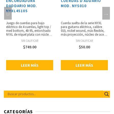
ENCORDADURA
CUERDAS D ADDARIO
DADDARIO MOD.
MOD. NYS010
NYXL45105
Juego de cuerdas para bajo
Cuerda suelta de la serie NYXL
eléctrico de 4 cuerdas, light top /
para guitarra eléctrica, calibre
med bottom, 40-95, entorchado
010, nickel wound, más flexible,
NYXL de níquel plata con núcleo
más proyección, núcleo de acero
de acero NY para un rango
de alto carbón resistente a las
SIN CALIFICAR
SIN CALIFICAR
dinámico amplio y gran respuesta
rupturas, aleación de acero liso,
armónica, se adapta a bajos de
resistencia sin precedentes,
$
749.00
$
50.00
escala larga de hasta 361/4”
empaque ecológico resistente a la
pulgadas, bajos profundos y
corrosión para mantener las
potentes, punch centrado y
cuerdas siempre frescas.
armónicos acentuados, calibres:
LEER MÁS
LEER MÁS
.045, .065, .085, .105.
CATEGORÍAS