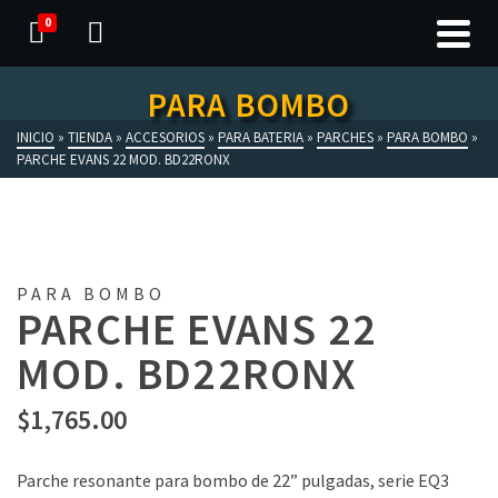
0
PARA BOMBO
INICIO
»
TIENDA
»
ACCESORIOS
»
PARA BATERIA
»
PARCHES
»
PARA BOMBO
»
PARCHE EVANS 22 MOD. BD22RONX
PARA BOMBO
PARCHE EVANS 22
MOD. BD22RONX
$
1,765.00
Parche resonante para bombo de 22” pulgadas, serie EQ3