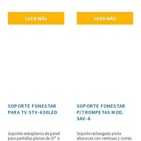
52 cm, compatible con VESA 800
vertical: 3.1 a 40 cm, nivel de
x 400 máximo, peso: 1.6 kg.
burbuja, sujeta cables, peso
máximo soportado: 25
LEER MÁS
LEER MÁS
kg,dimensiones de la placa: 26.2
x 22.3 cm con orificios norma
VESA 75/100/200, dimensiones de
la placa de pared: 19 x 50 cm,
peso: 3.4 kg.
SOPORTE FONESTAR
SOPORTE FONESTAR
PARA TV STV-630LED
P/TROMPETAS MOD.
SAV-6
Soportes extraplanos de pared
Soporte rectangular porta
para pantallas planas de 37” a
altavoces con ventosas y correa