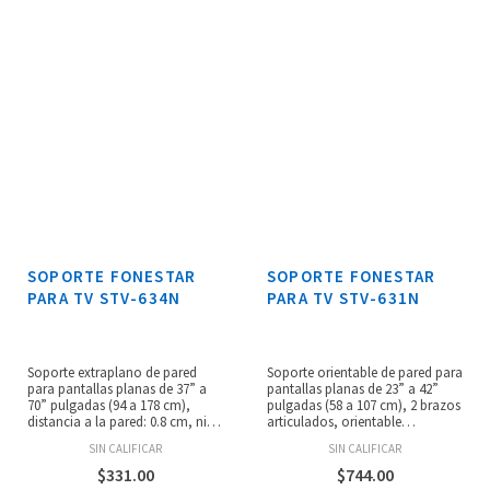
SOPORTE FONESTAR
SOPORTE FONESTAR
PARA TV STV-634N
PARA TV STV-631N
Soporte extraplano de pared
Soporte orientable de pared para
para pantallas planas de 37” a
pantallas planas de 23” a 42”
70” pulgadas (94 a 178 cm),
pulgadas (58 a 107 cm), 2 brazos
distancia a la pared: 0.8 cm, nivel
articulados, orientable
de burbuja, peso máximo
horizontalmente a 100º,
SIN CALIFICAR
SIN CALIFICAR
soportado: 65kg, dimensiones
inclinable verticalmente ±15º,
de la placa de pared: 88 x 8 cm,
corrección horizontal ±5º,
$
331.00
$
744.00
anchura ajustable de 4 a 81 cmx
distancia a la pared en posición