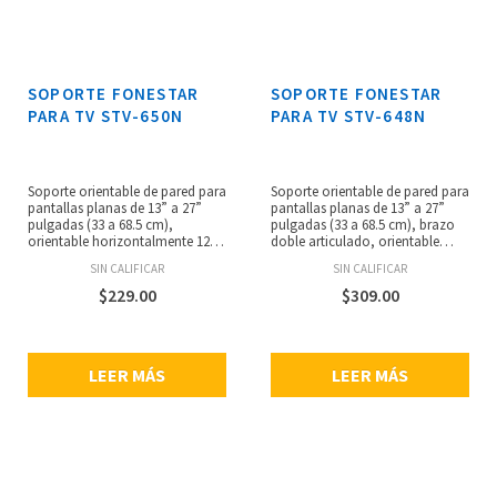
SOPORTE FONESTAR
SOPORTE FONESTAR
PARA TV STV-650N
PARA TV STV-648N
Soporte orientable de pared para
Soporte orientable de pared para
pantallas planas de 13” a 27”
pantallas planas de 13” a 27”
pulgadas (33 a 68.5 cm),
pulgadas (33 a 68.5 cm), brazo
orientable horizontalmente 120º,
doble articulado, orientable
inclinable verticalmente ±45º,
horizontalmente 180º, inclinable
SIN CALIFICAR
SIN CALIFICAR
distancia a la pared en posición
verticalmente ±45º, distancia a la
vertical: 8 cm, nivel de burbuja,
pared en posición vertical: 5 a 36
$
229.00
$
309.00
peso máximo soportado: 15 kg,
cm, nivel de burbuja, peso
dimensiones de la placa de TV:
máximo soportado: 15 kg,
11 x 11 cm con orificios norma
dimensiones de la placa de TV:
VESA 75/100, placa de pared: 4.5
11 x 11 cmcon orificios norma
LEER MÁS
LEER MÁS
x 17 cm, peso: 0.6 kg.
VESA 75/100, dimensiones de la
placa de pared: 4.5 x 17 cm,peso:
1 kg.