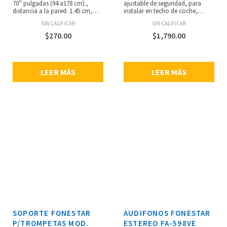
70” pulgadas (94 a178 cm).,
ajustable de seguridad, para
distancia a la pared: 1.45 cm,
instalar en techo de coche,
color plata/negro, peso máximo
furgoneta, etc, orificios para
SIN CALIFICAR
SIN CALIFICAR
soportado: 50 kg, ajustable
altavoces exponenciales
hasta 80 cm ancho x 80 cm alto,
modelos. FE-1210, FE-107, FE-149
$
270.00
$
1,790.00
compatible con VESA 200 y
o similares, se monta y
superiores, hasta VESA 800, peso:
desmonta congran facilidad y
0.2 kg.
rapidez en cualquier tipo de
vehículo, dimensiones: 66 x 5 x
LEER MÁS
LEER MÁS
18cm, peso: 2.1 kg.
SOPORTE FONESTAR
AUDIFONOS FONESTAR
P/TROMPETAS MOD.
ESTEREO FA-598VE