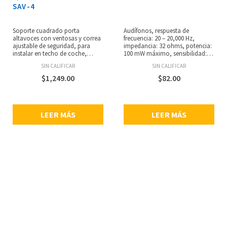
SAV-4
Soporte cuadrado porta
Audífonos, respuesta de
altavoces con ventosas y correa
frecuencia: 20 – 20,000 Hz,
ajustable de seguridad, para
impedancia: 32 ohms, potencia:
instalar en techo de coche,
100 mW máximo, sensibilidad:
furgoneta, etc, orificios para
105 dB, altavoces de 40 mm,
SIN CALIFICAR
SIN CALIFICAR
altavoces exponenciales
cable de 1.2 m, conector jack
modelos: FE-1210, FE-107, FE-149
estéreo de 3.5 mm.
$
1,249.00
$
82.00
o similares, se monta y
desmonta con gran facilidad y
rapidez en cualquier tipo de
vehículo, dimensiones: 31 x 5 x
LEER MÁS
LEER MÁS
31 cm, peso: 1.7 kg.