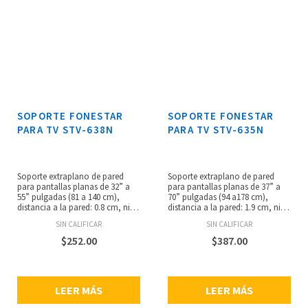
SOPORTE FONESTAR
SOPORTE FONESTAR
PARA TV STV-638N
PARA TV STV-635N
Soporte extraplano de pared
Soporte extraplano de pared
para pantallas planas de 32” a
para pantallas planas de 37” a
55” pulgadas (81 a 140 cm),
70” pulgadas (94 a178 cm),
distancia a la pared: 0.8 cm, nivel
distancia a la pared: 1.9 cm, nivel
de burbuja, color negro, peso
de burbuja, sistema de
SIN CALIFICAR
SIN CALIFICAR
máximosoportado: 45 kg,
seguridad, peso máximo
dimensiones de la placa de
soportado: 65 kg, dimensiones
$
252.00
$
387.00
pared: 48 x 8 cm, anchura
de la placa de pared: 86 x 7 cm,
ajustablede 4 a 42 cm x 36 cm de
anchura ajustable de 24 a 82 cm
alto, compatible con VESA 400 x
x 41 cm alto, compatible con
200 máximo, peso: 0.9 kg.
VESA 800 x 400 máximo, peso:
LEER MÁS
LEER MÁS
1.7 kg.