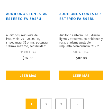
AUDIFONOS FONESTAR
AUDIFONOS FONESTAR
ESTEREO FA-598FU
ESTEREO FA-598BL
Audífonos, respuesta de
Audífonos estéreo Hi-Fi, diseño
frecuencia: 20 – 20,000 Hz,
ligero y atractivo, color blanco y
impedancia: 32 ohms, potencia:
rosa, diademaajustable,
100 mW máximo, sensibilidad:
respuesta de frecuencia: 20 – 20
105 dB, altavoces de 40 mm,
kHz, impedancia: 32 ohms,
SIN CALIFICAR
SIN CALIFICAR
cable de 1.2 m, conector jack
potencia:100 mW máximo,
estéreo de 3.5 mm.
sensibilidad: 105 dB, altavoces de
$
82.00
$
82.00
40 mm, cable de 1.2 metros,
conector jack estéreo de 3.5 mm.
LEER MÁS
LEER MÁS
1
2
3
→