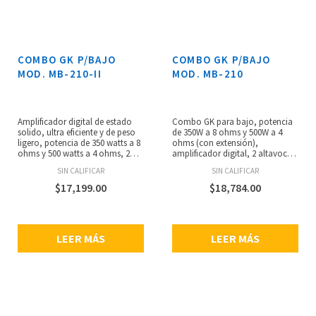
COMBO GK P/BAJO
COMBO GK P/BAJO
MOD. MB-210-II
MOD. MB-210
Amplificador digital de estado
Combo GK para bajo, potencia
solido, ultra eficiente y de peso
de 350W a 8 ohms y 500W a 4
ligero, potencia de 350 watts a 8
ohms (con extensión),
ohms y 500 watts a 4 ohms, 2
amplificador digital, 2 altavoces
altavoces de 10” pulgadas,
de neodimio de 10” y tweeter. EQ
SIN CALIFICAR
SIN CALIFICAR
ecualizador de 4 bandas, 2
activo de 4 bandas, limitador,
entradas para instrumento
salida a cadena, salida XLR,
$
17,199.00
$
18,784.00
(pasivo, activo) y 1 entrada
contorno, entrada auxiliar,
auxiliar de 1/8”, 1 salida de
salidaa audífonos, peso: 15.8 kg.
audífonos, 1 salida XLR y 1
salida Speakon. Altura: 59.6 cm.
LEER MÁS
LEER MÁS
Ancho: 49.5 cm. Profundidad:
37.4 cm. Peso: 14.9 kg.