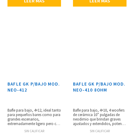
LEER MÁS
LEER MÁS
BAFLE GK P/BAJO MOD.
BAFLE GK P/BAJO MOD.
NEO-412
NEO-410 8OHM
Bafle para bajo, 4×12, ideal tanto
Bafle para bajo, 4×10, 4 woofers
para pequeños bares como para
de cerámica 10” pulgadas de
grandes escenarios,
neodimio que brindan graves
extremadamente ligero pero con
ajustados y extendidos, potencia
una gran salida, fabricación
de 1000 watts, impedancia: 8
SIN CALIFICAR
SIN CALIFICAR
robusta para durar años,
ohms, bocina de alta calidad