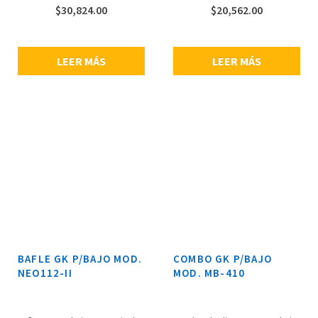
gabinete recto, 4 altavoces de
que sirve para medios y agudos
$
30,824.00
$
20,562.00
12” pulgadas Paragon Cast-
articulados, puede ejecutarse
Frame de neodimio, potencia:
biamplificado o de full range,
1600 watts continuos,
construcción robusta, cubierta
impedancia: 4 ohms, entradas,
de resistente tólex, incluye
LEER MÁS
LEER MÁS
un SpeakOn y un jack 1/4”,
ruedas movibles niqueladas,
fabricado con madera de
entradas: 1 SpeakOn y 1 jack de
álamo, dimensiones: 1041 x 660
1/4”, gabinete recto, fabricado
x 431 mm, peso: 41 kg.
con madera de álamo,
dimensiones: 673 x 597 x 470
mm, peso: 31 kg.
BAFLE GK P/BAJO MOD.
COMBO GK P/BAJO
NEO112-II
MOD. MB-410