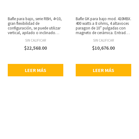
Bafle para bajo, serie RBH, 4×10,
Bafle GK para bajo mod. 410MBX.
gran flexibilidad de
400 watts a 8 ohms, 4 altavoces
configuración, se puede utilizar
paragon de 10” pulgadas con
vertical, apilado o inclinado
magneto de cerámica. Entradas
hacia atrás, 4 altavoces de
Speakon y de 1/4”.
SIN CALIFICAR
SIN CALIFICAR
cerámica de 10” pulgadas Cast-
Frame de uso rudo, bocina
$
22,568.00
$
10,676.00
biamplificable, potencia: 800
watts, impedancia: 8 ohms,
fabricado con 11 capas de
madera de álamo y esquinas
LEER MÁS
LEER MÁS
entrelazadas personalizadas,
rejilla de acero, ruedas
niqueladas movibles incluidas,
dimensiones: 470 x 673 x 597
mm, peso: 43.5 kg.