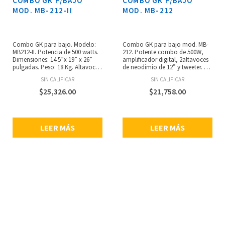
COMBO GK P/BAJO
COMBO GK P/BAJO
MOD. MB-212-II
MOD. MB-212
Combo GK para bajo. Modelo:
Combo GK para bajo mod. MB-
MB212-II. Potencia de 500 watts.
212. Potente combo de 500W,
Dimensiones: 14.5”x 19” x 26”
amplificador digital, 2altavoces
pulgadas. Peso: 18 Kg. Altavoces:
de neodimio de 12” y tweeter. EQ
2×12” NEO. Poder digital de
activo de 4 bandas, limitador,
SIN CALIFICAR
SIN CALIFICAR
amplificación. Ecualizado activo
salidaa cadena, salida XLR,
de 4 bandas. Salida directa XLR.
contorno, entrada auxiliar,
$
25,326.00
$
21,758.00
Chain out. Contour (on/off).
salida a audífonos. Solo 17.7Kg.
Entrada auxiliar. Salida de
audífonos.
LEER MÁS
LEER MÁS