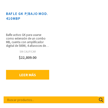
BAFLE GK P/BAJO MOD.
410MBP
Bafle activo GK para usarse
como extensión de un combo
MB, cuenta con amplificador
digital de 500W, 4 altavoces de
neodimio de 10” y tweeter, pesa
SIN CALIFICAR
23.1 kg.
$
22,809.00
LEER MÁS