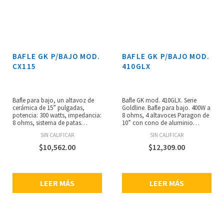
BAFLE GK P/BAJO MOD.
BAFLE GK P/BAJO MOD.
CX115
410GLX
Bafle para bajo, un altavoz de
Bafle GK mod. 410GLX. Serie
cerámica de 15” pulgadas,
Goldline. Bafle para bajo. 400W a
potencia: 300 watts, impedancia:
8 ohms, 4 altavoces Paragon de
8 ohms, sistema de patas
10” con cono de aluminio
diseñado para apilar,
dorado. Entrada de 1/4”, parrilla
SIN CALIFICAR
SIN CALIFICAR
controlador especial diseñado
de aceroy manijas retráctiles.
únicamente para este gabinete
$
10,562.00
$
12,309.00
con una bobina móvil de
aluminio de 2.5” pulgadas,
fabricado por GK en USA,
respuesta transitoria sin
LEER MÁS
LEER MÁS
precedentes, dimensiones: 368.3
x 584.2 x 482.6 mm, peso: 15.8 kg.