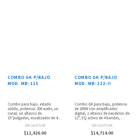
COMBO GK P/BAJO
COMBO GK P/BAJO
MOD. MB-115
MOD. MB-112-II
Combo para bajo, estado
Combo GK para bajo, potencia
sólido, potencia: 200 watts, un
de 200W con amplificador
canal, un altavoz de
digital, 1 altavoz de neodimio de
15”pulgadas, ecualizador de 4
12”, EQ activo de 4 bandas,
bandas, entradas: 1/4” y 1/8”,
salida a cadena, salida XLR,
SIN CALIFICAR
SIN CALIFICAR
salidas: XLR (direct), XLR (chain)
contorno, entrada auxiliar,
y 1/4” (audífonos), dimensiones:
salida a audífonos, peso: 13.6 kg.
$
12,426.00
$
14,714.00
584 x 482 x 368 mm, peso: 17.2