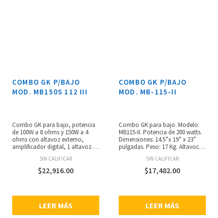
COMBO GK P/BAJO
COMBO GK P/BAJO
MOD. MB150S 112 III
MOD. MB-115-II
Combo GK para bajo, potencia
Combo GK para bajo. Modelo:
de 100W a 8 ohms y 150W a 4
MB115-II. Potencia de 200 watts.
ohms con altavoz externo,
Dimensiones: 14.5”x 19” x 23”
amplificador digital, 1 altavoz de
pulgadas. Peso: 17 Kg. Altavoces:
uso rudo de ”imán pesado” 12”,
1×15”. Poder digital de
SIN CALIFICAR
SIN CALIFICAR
EQ activo de 4 bandas
amplificación. Ecualizado activo
semiparamétrico,limitador, pad
de 4 bandas. Salida directa XLR.
$
22,916.00
$
17,482.00
de -10dB, filtros de voicing, bass
Chain out. Contour (on/off).
cut, contorno, hi boost, salida
Entrada auxiliar. Salida de
XLR, contorno, envío y retorno
audífonos.
de FX, salida a audífonos, peso:
LEER MÁS
LEER MÁS
11.7 kg.