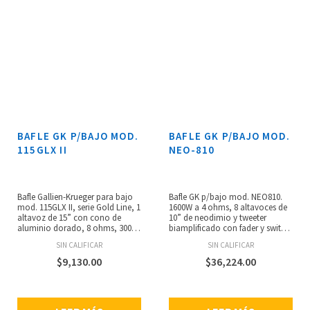
BAFLE GK P/BAJO MOD.
BAFLE GK P/BAJO MOD.
115GLX II
NEO-810
Bafle Gallien-Krueger para bajo
Bafle GK p/bajo mod. NEO810.
mod. 115GLX II, serie Gold Line, 1
1600W a 4 ohms, 8 altavoces de
altavoz de 15” con cono de
10” de neodimio y tweeter
aluminio dorado, 8 ohms, 300
biamplificado con fader y switch
watts
bi-amp/full range, construido
SIN CALIFICAR
SIN CALIFICAR
con maderade álamo. Entrada
Speakon y de 1/4”.
$
9,130.00
$
36,224.00