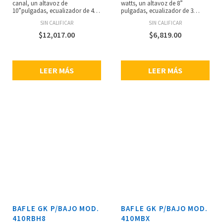
canal, un altavoz de
watts, un altavoz de 8”
10”pulgadas, ecualizador de 4
pulgadas, ecualizador de 3
bandas, entradas: 1/4” y 1/8”,
bandas, 1 entrada para
SIN CALIFICAR
SIN CALIFICAR
salidas: XLR (direct), XLR (chain)
instrumento y 1 auxiliar, 1 salida
y 1/4” (audífonos), dimensiones:
para audífonos, dimensiones:
$
12,017.00
$
6,819.00
368 x 317 x 317 mm, peso: 9.5 kg.
368.3 x 317.5 x 317.5 mm.
LEER MÁS
LEER MÁS
BAFLE GK P/BAJO MOD.
BAFLE GK P/BAJO MOD.
410RBH8
410MBX