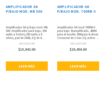
AMPLIFICADOR GK
AMPLIFICADOR GK
P/BAJO MOD. MB 500
P/BAJO MOD. 700RB II
Amplificador GK p/bajo mod. MB
Amplificador GK mod 700RB-II
500. Amplificador para bajo, 500
para bajo. Biamplificado, 480W
watts a 4 ohms,350 watts a 8
para el woofer. 50Wpara el driver.
ohms, pad de 10dB, EQ de 4
Crossover de 2 vías. EQ activo de
bandas activo con contour,
4 bandas, Filtros de
SIN CALIFICAR
SIN CALIFICAR
salida XLR,pre/post EQ, salida
expresiónpara bajos de 4 o 5
speakon. loop de efectos y salida
cuerdas. Ultra bajo nivel de ruido
$
15,842.00
$
20,456.00
a audífonos, solo pesa 1.7kg!
90dB S / N. Clip LED, Pad de
10dB. Interruptor de silencio con
LED. Boost (efecto de bulbos).
LEER MÁS
LEER MÁS