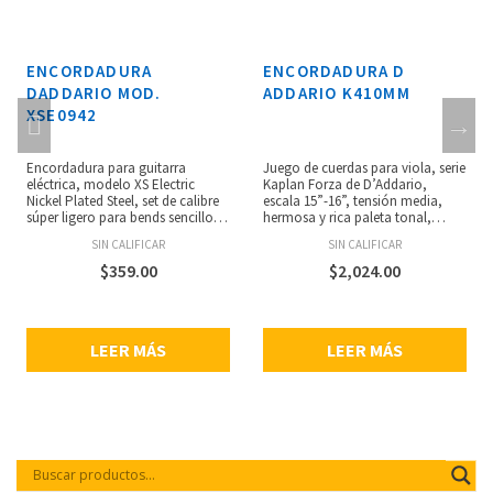
ENCORDADURA
ENCORDADURA D
DADDARIO MOD.
ADDARIO K410MM
XSE0942
Encordadura para guitarra
Juego de cuerdas para viola, serie
eléctrica, modelo XS Electric
Kaplan Forza de D’Addario,
Nickel Plated Steel, set de calibre
escala 15”-16”, tensión media,
súper ligero para bends sencillos y
hermosa y rica paleta tonal,
gran vibrato, revestimiento de
excelente respuesta de arco,
SIN CALIFICAR
SIN CALIFICAR
película ultra fina que prolonga la
claridad, calidez y versatilidad en
vida útil de la cuerda entre
todo el espectro dinámico,
$
359.00
$
2,024.00
cambios, sensación suave y
paquete ecológico y resistente a
elegante en los dedos, gran tono
la corrosión para conservar la
de larga duración con ricos
frescura de las cuerdas.
armónicos, claridad y definición,
LEER MÁS
LEER MÁS
tecnología Fusion Twist que
mejora la estabilidad de
afinación, núcleo hexagonal NY
Steel que ofrece afinación y
estabilidad superior, bobinado
controlado digitalmente que
garantiza la consistencia de set a
set, calibres: .009, .011, .016, .024,
.032, .042, bobinado