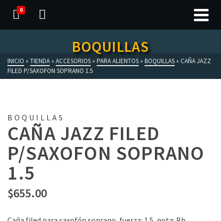
0
BOQUILLAS
INICIO
»
TIENDA
»
ACCESORIOS
»
PARA ALIENTOS
»
BOQUILLAS
»
CAÑA JAZZ
FILED P/SAXOFON SOPRANO 1.5
BOQUILLAS
CAÑA JAZZ FILED
P/SAXOFON SOPRANO
1.5
$
655.00
Caña filed para saxofón soprano, fuerza: 1.5, nota: Bb,