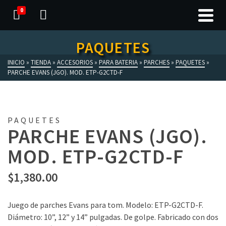
0
PAQUETES
INICIO
»
TIENDA
»
ACCESORIOS
»
PARA BATERIA
»
PARCHES
»
PAQUETES
»
PARCHE EVANS (JGO). MOD. ETP-G2CTD-F
PAQUETES
PARCHE EVANS (JGO).
MOD. ETP-G2CTD-F
$
1,380.00
Juego de parches Evans para tom. Modelo: ETP-G2CTD-F.
Diámetro: 10”, 12” y 14” pulgadas. De golpe. Fabricado con dos