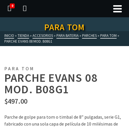
0
PARA TOM
INICIO
»
TIENDA
»
ACCESORIOS
»
PARA BATERIA
»
PARCHES
»
PARA TOM
»
PARCHE EVANS 08 MOD. B08G1
PARA TOM
PARCHE EVANS 08
MOD. B08G1
$
497.00
Parche de golpe para tom o timbal de 8” pulgadas, serie G1,
fabricado con una sola capa de película de 10 milésimas de