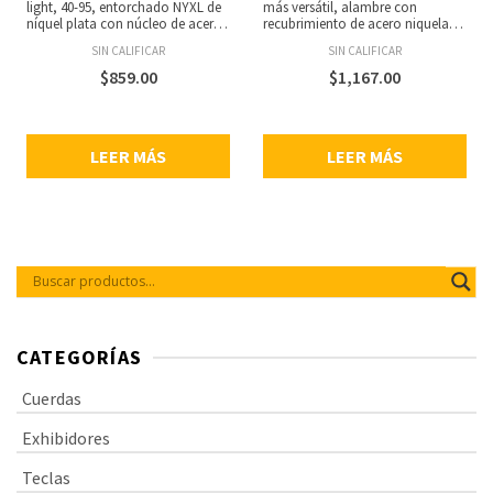
light, 40-95, entorchado NYXL de
más versátil, alambre con
níquel plata con núcleo de acero
recubrimiento de acero niquelado
NY para un rango dinámico
reformulado para una sensación
SIN CALIFICAR
SIN CALIFICAR
amplio y gran respuesta
más familiar, armónicos
armónica, se adapta a bajos de
acentuados, núcleo de acero NY
$
859.00
$
1,167.00
escala súper larga, bajos
para mejorar la estabilidad de
profundos y potentes, punch
ajuste y aumentar la durabilidad,
centrado y armónicos
se adapta a bajos de escala súper
acentuados, calibres: .045, .065,
larga, fabricadas en USA, calibres:
LEER MÁS
LEER MÁS
.80, .100.
.032, 045, .065, .080, .100, .130.
CATEGORÍAS
Cuerdas
Exhibidores
Teclas