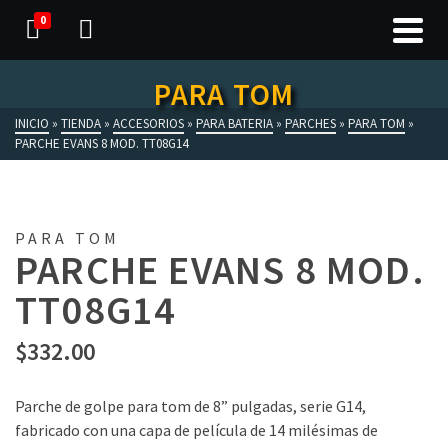
0
PARA TOM
INICIO
»
TIENDA
»
ACCESORIOS
»
PARA BATERIA
»
PARCHES
»
PARA TOM
»
PARCHE EVANS 8 MOD. TT08G14
PARA TOM
PARCHE EVANS 8 MOD.
TT08G14
$
332.00
Parche de golpe para tom de 8” pulgadas, serie G14,
fabricado con una capa de película de 14 milésimas de