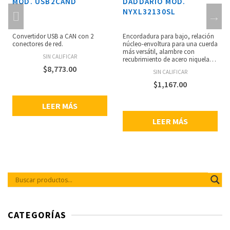
MOD. USB2CAND
DADDARIO MOD.
NYXL32130SL
Convertidor USB a CAN con 2
Encordadura para bajo, relación
conectores de red.
núcleo-envoltura para una cuerda
más versátil, alambre con
SIN CALIFICAR
recubrimiento de acero niquelado
reformulado para una sensación
$
8,773.00
SIN CALIFICAR
más familiar, armónicos
acentuados, núcleo de acero NY
$
1,167.00
para mejorar la estabilidad de
ajuste y aumentar la durabilidad,
LEER MÁS
se adapta a bajos de escala súper
larga, fabricadas en USA, calibres:
LEER MÁS
.032, 045, .065, .080, .100, .130.
CATEGORÍAS