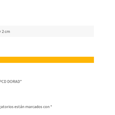
 × 2 cm
SPCD DORAD”
gatorios están marcados con
*