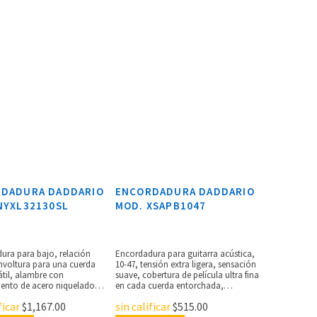
DADURA DADDARIO
ENCORDADURA DADDARIO
NYXL32130SL
MOD. XSAPB1047
ura para bajo, relación
Encordadura para guitarra acústica,
nvoltura para una cuerda
10-47, tensión extra ligera, sensación
átil, alambre con
suave, cobertura de película ultra fina
iento de acero niquelado
en cada cuerda entorchada,
ado para una sensación más
tratamiento polimérico único en los
ficar
$
1,167.00
sin calificar
$
515.00
, armónicos acentuados,
aceros lisos, alto nivel de protección,