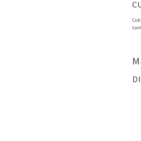
C
Cub
tam
M
D