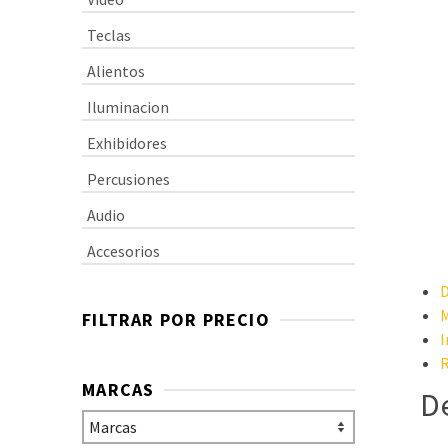
Teclas
Alientos
Iluminacion
Exhibidores
Percusiones
Audio
Accesorios
D
M
FILTRAR POR PRECIO
I
R
MARCAS
D