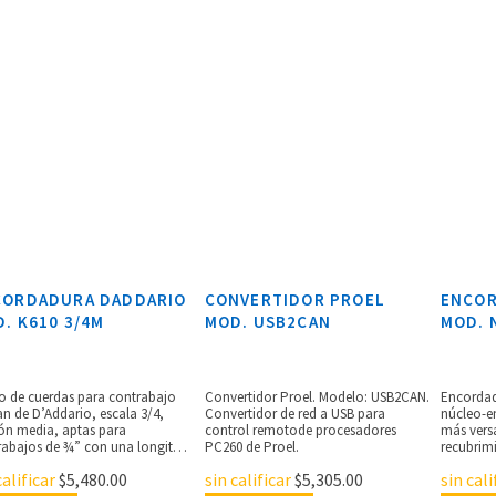
CORDADURA DADDARIO
CONVERTIDOR PROEL
ENCOR
. K610 3/4M
MOD. USB2CAN
MOD. 
o de cuerdas para contrabajo
Convertidor Proel. Modelo: USB2CAN.
Encordad
n de D’Addario, escala 3/4,
Convertidor de red a USB para
núcleo-e
ión media, aptas para
control remotode procesadores
más vers
rabajos de ¾” con una longitud
PC260 de Proel.
recubrim
 ¾” pulgadas (1,060 mm), la
reformul
calificar
$
5,480.00
sin calificar
$
5,305.00
sin cali
a Sol está entorchada en
familiar