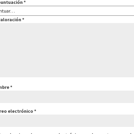
puntuación
*
valoración
*
mbre
*
reo electrónico
*