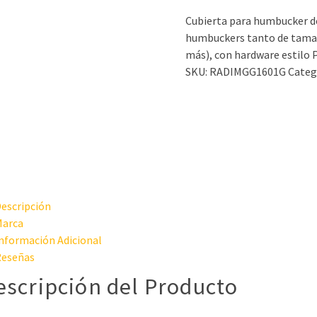
Cubierta para humbucker de
humbuckers tanto de tama
más), con hardware estilo P
SKU:
RADIMGG1601G
Categ
escripción
arca
nformación Adicional
eseñas
escripción del Producto