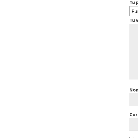
Tu 
Tu 
No
Cor