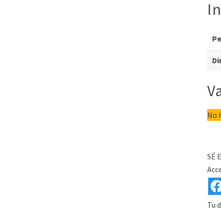
I
P
Di
V
No h
SÉ 
Acce
Tu d