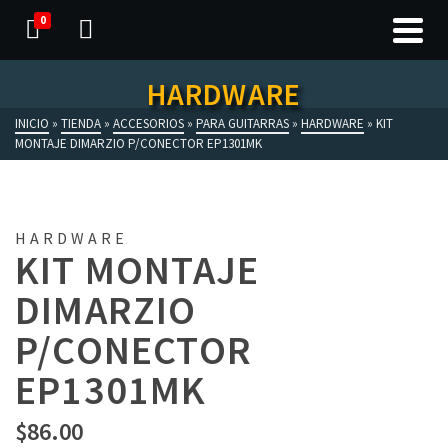
0
HARDWARE
INICIO
»
TIENDA
»
ACCESORIOS
»
PARA GUITARRAS
»
HARDWARE
»
KIT
MONTAJE DIMARZIO P/CONECTOR EP1301MK
HARDWARE
KIT MONTAJE
DIMARZIO
P/CONECTOR
EP1301MK
$
86.00