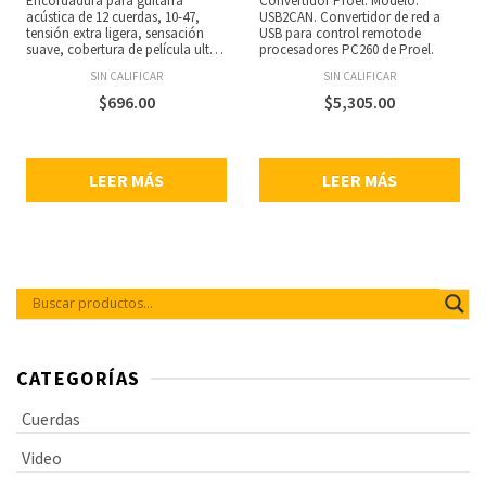
Encordadura para guitarra
Convertidor Proel. Modelo:
acústica de 12 cuerdas, 10-47,
USB2CAN. Convertidor de red a
tensión extra ligera, sensación
USB para control remotode
suave, cobertura de película ultra
procesadores PC260 de Proel.
fina en cada cuerda entorchada,
SIN CALIFICAR
SIN CALIFICAR
tratamiento polimérico único en
los aceros lisos, alto nivel de
$
696.00
$
5,305.00
protección, núcleo de acero de
alto carbono NY Steel, alambre
de entorchado liso, tecnología
Fusion Twist, resistencia a la
LEER MÁS
LEER MÁS
rotura y estabilidad de afinación,
entorchados completamente
protegidos de los contaminantes,
empaque 100% reciclable,
calibres: 10, 14, 23, 30, 39, 47 y 10,
14, 08, 12, 18, 27.
CATEGORÍAS
Cuerdas
Video