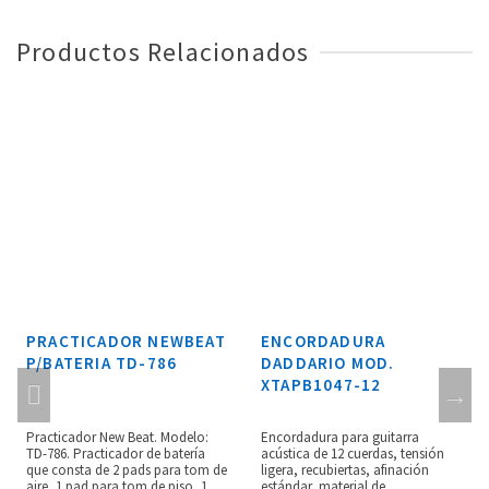
Productos Relacionados
PRACTICADOR NEWBEAT
ENCORDADURA
P/BATERIA TD-786
DADDARIO MOD.
XTAPB1047-12
Practicador New Beat. Modelo:
Encordadura para guitarra
TD-786. Practicador de batería
acústica de 12 cuerdas, tensión
que consta de 2 pads para tom de
ligera, recubiertas, afinación
aire, 1 pad para tom de piso, 1
estándar, material de