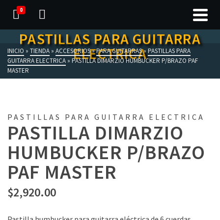
0
PASTILLAS PARA GUITARRA
ELECTRICA
INICIO
»
TIENDA
»
ACCESORIOS
»
PARA GUITARRAS
»
PASTILLAS PARA
GUITARRA ELECTRICA
»
PASTILLA DIMARZIO HUMBUCKER P/BRAZO PAF
MASTER
PASTILLAS PARA GUITARRA ELECTRICA
PASTILLA DIMARZIO
HUMBUCKER P/BRAZO
PAF MASTER
$
2,920.00
Pastilla humbucker para guitarra eléctrica de 6 cuerdas,