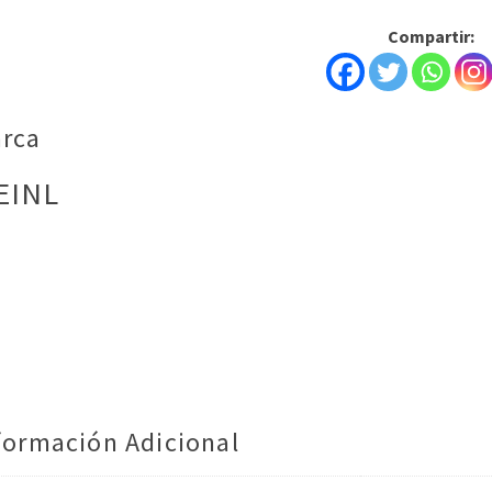
Compartir:
rca
EINL
formación Adicional