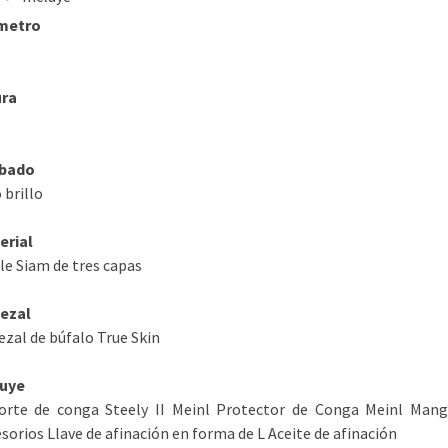
metro
ura
bado
 brillo
erial
e Siam de tres capas
ezal
zal de búfalo True Skin
luye
orte de conga Steely II Meinl Protector de Conga Meinl Mang
sorios Llave de afinación en forma de L Aceite de afinación