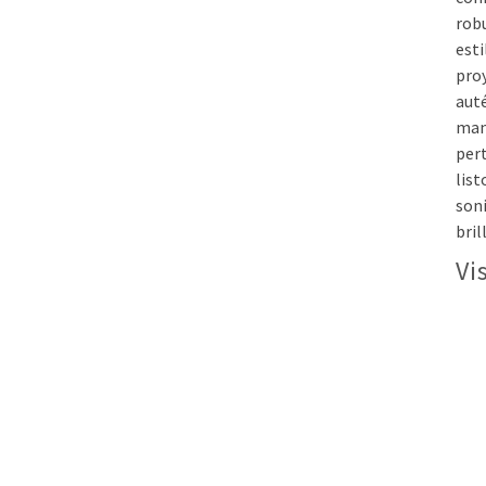
robu
esti
proy
aut
mant
pert
list
son
bril
Vi