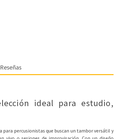
Reseñas
ección ideal para estudio,
a para percusionistas que buscan un tambor versátil y
en vivo o sesiones de improvisación. Con un diseño