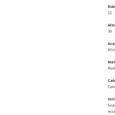
Diá
11
Alt
30
Aca
Alto
Mat
Robl
Cab
Cabe
Inc
Sop
acce