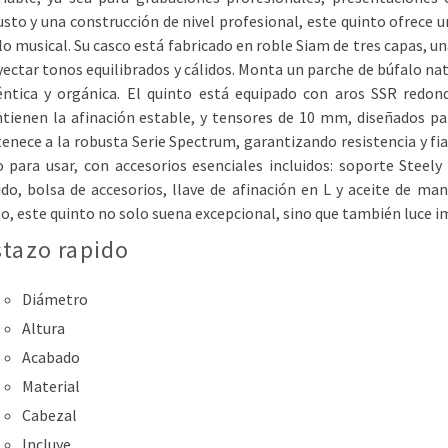
sto y una construcción de nivel profesional, este quinto ofrece u
lo musical. Su casco está fabricado en roble Siam de tres capas, u
ectar tonos equilibrados y cálidos. Monta un parche de búfalo na
éntica y orgánica. El quinto está equipado con aros SSR redo
ienen la afinación estable, y tensores de 10 mm, diseñados para
enece a la robusta Serie Spectrum, garantizando resistencia y fi
o para usar, con accesorios esenciales incluidos: soporte Steel
ido, bolsa de accesorios, llave de afinación en L y aceite de 
lo, este quinto no solo suena excepcional, sino que también luce 
stazo rapido
Diámetro
Altura
Acabado
Material
Cabezal
Incluye