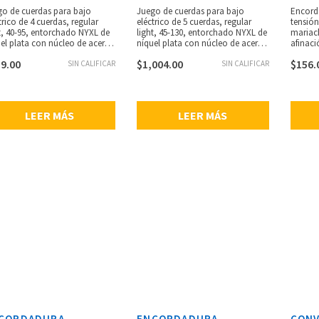
o de cuerdas para bajo
Juego de cuerdas para bajo
Encord
trico de 4 cuerdas, regular
eléctrico de 5 cuerdas, regular
tensión
t, 40-95, entorchado NYXL de
light, 45-130, entorchado NYXL de
mariach
el plata con núcleo de acero
níquel plata con núcleo de acero
afinaci
para un rango dinámico
NY para un rango dinámico
fabrica
9.00
$
1,004.00
$
156.
io y gran respuesta
SIN CALIFICAR
amplio y gran respuesta
SIN CALIFICAR
ProArt
nica, se adapta a bajos de
armónica, se adapta a bajos de
respet
la súper larga, bajos
escala larga de hasta 36 1/4”
ambient
undos y potentes, punch
pulgadas, bajos profundos y
corrosi
trado y armónicos
potentes, punch centrado y
.0280, .
LEER MÁS
LEER MÁS
tuados, calibres: .045, .065,
armónicos acentuados, calibres:
.100.
.045, .065, .080, .100, .130.
CORDADURA
ENCORDADURA
CONV