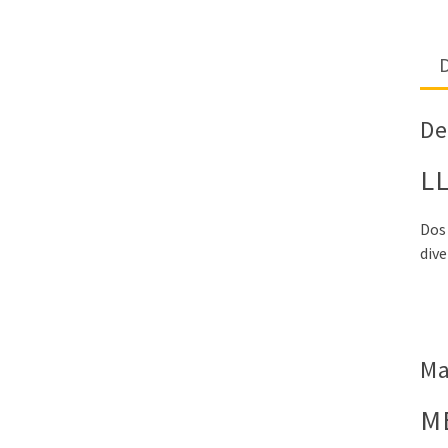
D
De
L
Dos 
dive
Ma
M