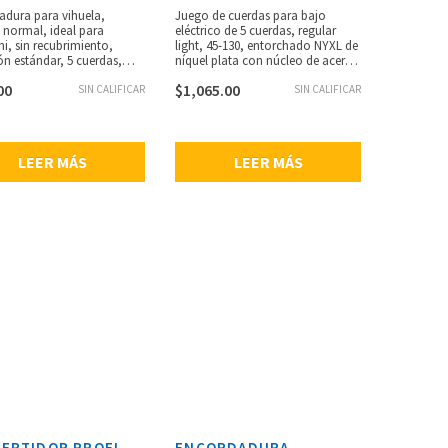
adura para vihuela,
Juego de cuerdas para bajo
 normal, ideal para
eléctrico de 5 cuerdas, regular
i, sin recubrimiento,
light, 45-130, entorchado NYXL de
ón estándar, 5 cuerdas,
níquel plata con núcleo de acero
das con nylon extruido
NY para un rango dinámico
00
$
1,065.00
e de D’Addario, empaque
SIN CALIFICAR
amplio y gran respuesta
SIN CALIFICAR
uoso con el medio
armónica, se adapta a bajos de
e y resistente a la
escala súper larga, bajos
ón, hecho en USA, calibres:
profundos y potentes, punch
0322, .0280, .0322, .0403.
centrado y armónicos
LEER MÁS
LEER MÁS
acentuados, calibres: .045, .065,
.080, .100, .130.
ERTIDOR PROEL
ENCORDADURA