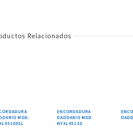
oductos Relacionados
CORDADURA
ENCORDADURA
ENC
DDARIO MOD.
DADDARIO MOD.
DADD
XL45100SL
NYXL45130