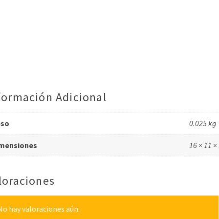
formación Adicional
eso
0.025 kg
mensiones
16 × 11 ×
loraciones
No hay valoraciones aún.