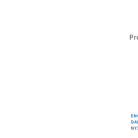
Pr
EN
DA
NY