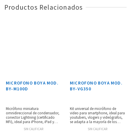
Productos Relacionados
MICROFONO BOYA MOD.
MICROFONO BOYA MOD.
BY-M100D
BY-VG350
Micrófono miniatura
Kit universal de micrófono de
omnidireccional de condensador,
video para smartphone, ideal para
conector Lightning (certificado
youtubers, vlogers y videógrafos,
MFi), ideal para iPhone, iPad y
se adapta a la mayoría de los
iPod, respuesta de frecuencia de 50
smartphones, micrófono shotgun
SIN CALIFICAR
SIN CALIFICAR
Hz a 18 kHz, operación plug and
cardioide transductor de