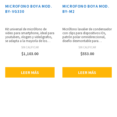
MICROFONO BOYA MOD.
MICROFONO BOYA MOD.
BY-VG330
BY-M2
Kit universal de micrófono de
Micrófono lavalier de condensador
video para smartphone, ideal para
con clips para dispositivos iOs,
youtubers, vlogers y videógrafos,
patrón polar omnidireccional,
se adapta a la mayoría de los
diseño desmontable para
smartphones, micrófono shotgun
múltiples usos, conector lightning
SIN CALIFICAR
SIN CALIFICAR
cardioide transductor de
con certificación Apple MFi,
condensador electret, control de
permite otro micrófono de 3.5
$
1,103.00
$
553.00
cabeza de bola de inclinación y
mm, salida TRS a dispositivos iOs,
giro, respuesta de frecuencia: 35 –
no requiere batería, respuesta de
18 kHz (±3 dB), sensibilidad: -42 dB,
frecuencia: 50 Hz – 20 kHz, cable de
relación señal a ruido: 76 dB SPL,
6 metros, peso: 46 g.
LEER MÁS
LEER MÁS
conector TRS y TRRS de 3,5 mm,
incluye micrófono, abrazadera
para smartphone, cabeza de bola,
tubo de extensión, mini trípode y
abrazadera con soporte para
zapata, dimensiones: 22 x 81 mm,
longitud del tubo de extensión: 160
– 250 mm, peso: 455 g.