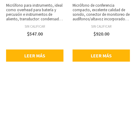
Micrófono para instrumento, ideal
Micrófono de conferencia
como overhead para batería y
compacto, excelente calidad de
percusión e instrumentos de
sonido, conector de monitoreo de
aliento, transductor: condensador
audífonos/altavoz incorporado,
back electret, patrón polar uni
compatible con Windows y Mac,
SIN CALIFICAR
SIN CALIFICAR
direccional, respuesta de
plug and play, no requiere drivers
frecuencia (±3dB): 50 – 18,000 Hz,
no batería, LED indicador, durable
$
547.00
$
920.00
sensibilidad a 1 kHz:- 45 dB ± 3 dB,
carcasa de aleación de aluminio,
SPL máximo para 1% THD: 130 dB,
incluye cable USB de 2 metros y
nivel de ruido equivalente: 70 dB,
manual de usuario.
impedancia: 250 ohms,
LEER MÁS
LEER MÁS
impedancia de carga
recomendada: 1000 ohms,
potencia phantom +48
VDC,conector XLR machode 3
pines, peso: 240 g,
dimensiones:135 x Ø23 mm.