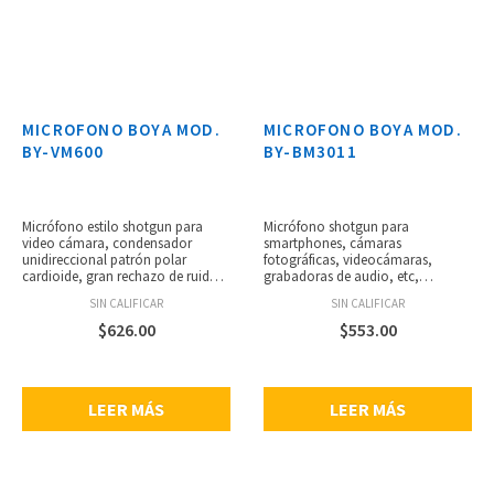
MICROFONO BOYA MOD.
MICROFONO BOYA MOD.
BY-VM600
BY-BM3011
Micrófono estilo shotgun para
Micrófono shotgun para
video cámara, condensador
smartphones, cámaras
unidireccional patrón polar
fotográficas, videocámaras,
cardioide, gran rechazo de ruido
grabadoras de audio, etc,
de fondo no deseado, calidad
micrófono de condensador
SIN CALIFICAR
SIN CALIFICAR
premium para un audio de gran
direccional compacto, patrón
calidad, diseño motorizado que
polar cardioide, mayor relación
$
626.00
$
553.00
maximiza la calidad del sonido,
señal a ruido, shockmount
soporte shock-mount incorporado
integrado, socket 1/4”-20 para
para minimizar las vibraciones no
usar con polo boom, conector de
deseadas en el micrófono.
salida 3.5 mm mini plug, espuma
LEER MÁS
LEER MÁS
antiviento y antipop de piel
incluidos, construcción duradera
de ABS, dimensiones: 12.9 × 8.7 ×
4.1 cm, peso: 70.5 g.