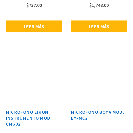
play, cabezal giratorio de 180°
condensador electret, control de
$
737.00
$
1,748.00
grados, conveniente para capturar
cabeza de bola de inclinación y
audio, incluye parabrisas de
giro, respuesta de frecuencia: 35 –
espuma, sensibilidad: -36 ±2 dB (0
18 kHz (±3 dB), sensibilidad: -42 dB,
dB = 1V/Pa, a 1 kHz), relación señal
relación señal a ruido: 76 dB SPL,
LEER MÁS
LEER MÁS
a ruido: 65 dB, peso: 9 g, longitud
conector TRS y TRRS de 3,5 mm,
del cable: ?18 x 74 mm.
incluye micrófono, abrazadera
para smartphone, luz LED, cabeza
de bola, tubo de extensión, mini
trípode y abrazadera con soporte
para zapata, dimensiones: 22 x 81
mm, longitud del tubo de
extensión: 160 – 250 mm, peso: 455
g.
MICROFONO EIKON
MICROFONO BOYA MOD.
INSTRUMENTO MOD.
BY-MC2
CM602