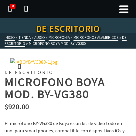
0
DE ESCRITORIO
INICIO
»
TIENDA
»
AUDIO
»
MICROFONIA
»
MICROFONOS ALAMBRICOS
»
DE
ESCRITORIO
»
MICROFONO BOYA MOD. BY-VG380
DE ESCRITORIO
MICROFONO BOYA
MOD. BY-VG380
$
920.00
El micrófono BY-VG380 de Boya es un kit de video todo en
uno, para smartphones, compatible con dispositivos iOs y