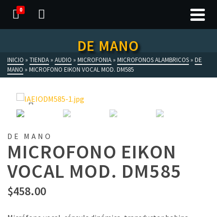
0
DE MANO
INICIO
»
TIENDA
»
AUDIO
»
MICROFONIA
»
MICROFONOS ALAMBRICOS
»
DE
MANO
»
MICROFONO EIKON VOCAL MOD. DM585
DE MANO
MICROFONO EIKON
VOCAL MOD. DM585
$
458.00