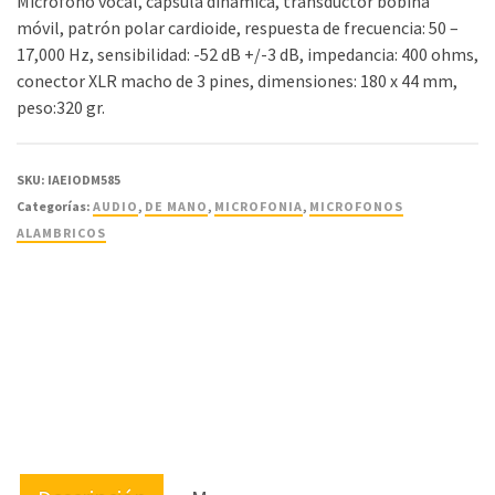
Micrófono vocal, cápsula dinámica, transductor bobina
móvil, patrón polar cardioide, respuesta de frecuencia: 50 –
17,000 Hz, sensibilidad: -52 dB +/-3 dB, impedancia: 400 ohms,
conector XLR macho de 3 pines, dimensiones: 180 x 44 mm,
peso:320 gr.
SKU:
IAEIODM585
Categorías:
AUDIO
,
DE MANO
,
MICROFONIA
,
MICROFONOS
ALAMBRICOS