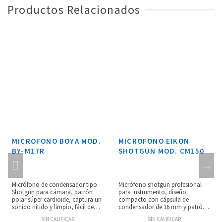
Productos Relacionados
MICROFONO BOYA MOD.
MICROFONO EIKON
BY-M17R
SHOTGUN MOD. CM150
Micrófono de condensador tipo
Micrófono shotgun profesional
Shotgun para cámara, patrón
para instrumento, diseño
polar súper cardioide, captura un
compacto con cápsula de
sonido nítido y limpio, fácil de
condensador de 16 mm y patrón
usar, alimentado por una pila AA,
polar cardioide unidireccional,
SIN CALIFICAR
SIN CALIFICAR
rosca de montaje estándar de
ideal para instrumentos acústicos