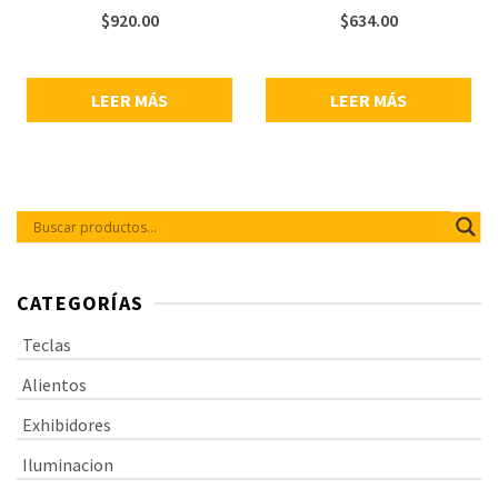
1/4”, cable de audio de 3.5 mm
y aplicaciones en vivo, respuesta
$
920.00
$
634.00
chapado en oro, espuma
de frecuencia: 30 – 18,000 Hz,
antiviento incluida, fabricado con
alimentación phantom de +48V,
ABS, peso: 116.5 g.
incluye clamp y pantalla anti
viento.
LEER MÁS
LEER MÁS
CATEGORÍAS
Teclas
Alientos
Exhibidores
Iluminacion