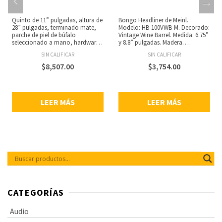
Quinto de 11” pulgadas, altura de
Bongo Headliner de Meinl.
28” pulgadas, terminado mate,
Modelo: HB-100VWB-M. Decorado:
parche de piel de búfalo
Vintage Wine Barrel. Medida: 6.75”
seleccionado a mano, hardware
y 8.8” pulgadas. Madera
con recubierto en polvo negro,
laqueada. Fabricado en madera
SIN CALIFICAR
SIN CALIFICAR
aros redondeados de 2 mm, lugs
de caucho. Parches de piel de
de afinación de 8 mm, bracket de
búfalo. Alto brillo. Ganchos de 8
$
8,507.00
$
3,754.00
afinación estilo Meinl original,
mm de ancho. Aros recubiertosde
fabricado con roble de Siam,
negro de 2 mm. Incluye llave
incluye soporte ajustable tipo
afinadora.
canasta con sistema de
LEER MÁS
LEER MÁS
configuración rápida y llave de
afinación.
CATEGORÍAS
Audio