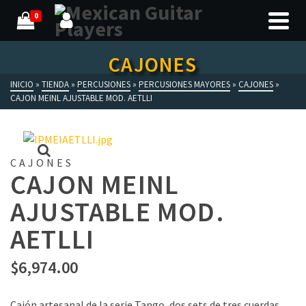
0
CAJONES
INICIO
»
TIENDA
»
PERCUSIONES
»
PERCUSIONES MAYORES
»
CAJONES
»
CAJON MEINL AJUSTABLE MOD. AETLLI
CAJONES
CAJON MEINL
AJUSTABLE MOD.
AETLLI
$
6,974.00
Cajón artesanal de la serie Tango, dos sets de tres cuerdas