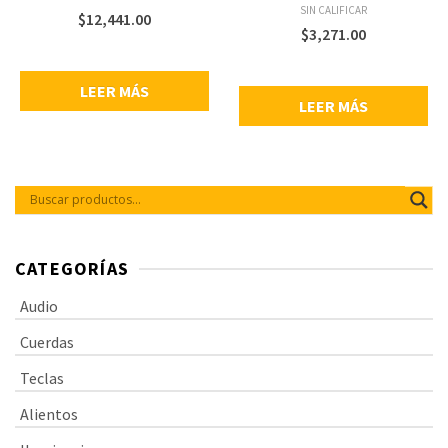
bordes redondeados de 30°
SIN CALIFICAR
grados, sonido brillante, sistema
$
12,441.00
de montaje GTS.
$
3,271.00
LEER MÁS
LEER MÁS
CATEGORÍAS
Audio
Cuerdas
Teclas
Alientos