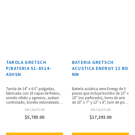
TAROLA GRETSCH
BATERIA GRETSCH
P/BATERIA S1-6514-
ACUSTICA ENERGY 22 BD
ASHSN
NM
Tarola de 14” x 6.5” pulgadas,
Batería acústica serie Energy de 5
fabricada con 10 capas de fresno,
piezas que incluye bombo de 22” x
sonido nítido y agresivo, sustain
18” (no perforado), toms de aire
controlado, bordes redondeados
de 10” x 7” y 12” x 8”, tom de piso
de 30°, aros triple flanged de 2.3
de 16” x 14” y Tarolade 14” x 5.5”,
SIN CALIFICAR
SIN CALIFICAR
mm, entorchado de 20 hilos.
vasos de 7 capas de álamo,
bordes afilados de 30º, incluye 2
$
5,785.00
$
17,393.00
abrazaderas para toms de aire y
parches Remo UC, pedal de
bombo, soporte para
contratiempos, soporte recto para