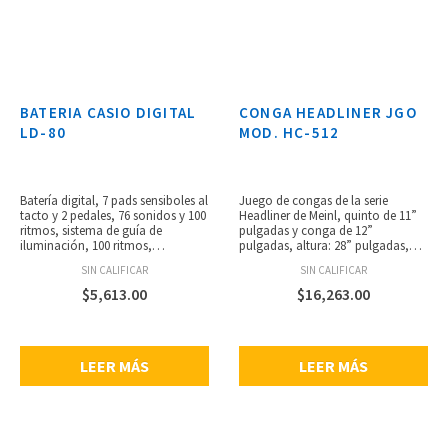
BATERIA CASIO DIGITAL
CONGA HEADLINER JGO
LD-80
MOD. HC-512
Batería digital, 7 pads sensiboles al
Juego de congas de la serie
tacto y 2 pedales, 76 sonidos y 100
Headliner de Meinl, quinto de 11”
ritmos, sistema de guía de
pulgadas y conga de 12”
iluminación, 100 ritmos,
pulgadas, altura: 28” pulgadas,
acompañamiento automático,
parches de piel de búfalo,
SIN CALIFICAR
SIN CALIFICAR
funciónde lecciones, 3 efectos de
hardware en pintura de polvo
reverberación, función de
negro, aros de 2.6 mm y ganchos
$
5,613.00
$
16,263.00
grabación, metrónomo, 2
de 8 mm,brackets de afinación
altavoces estéreo de 12 cm, 20
estilo Meinl original, fabricadas
ajustes de batería, MIDI, salida de
con madera de caucho, soportes
amplificador: 5W + 5W, Incluye un
de altura ajustablecon sistema
LEER MÁS
LEER MÁS
juego de baquetas de madera,
rápido, incluye llave de afinación.
dimensiones: 600 x 385 x 130
mm,peso: 3.5 kg, utiliza 6 pilas
tamaño C o adaptador de CA
(modelo AD-12).