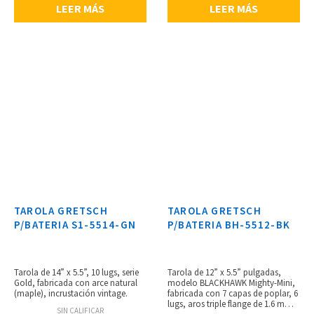
LEER MÁS
LEER MÁS
platillo, soporte con boom para
platillo y soporte para Tarola. No
incluye platillos.
TAROLA GRETSCH
TAROLA GRETSCH
P/BATERIA S1-5514-GN
P/BATERIA BH-5512-BK
Tarola de 14” x 5.5”, 10 lugs, serie
Tarola de 12” x 5.5” pulgadas,
Gold, fabricada con arce natural
modelo BLACKHAWK Mighty-Mini,
(maple), incrustación vintage.
fabricada con 7 capas de poplar, 6
lugs, aros triple flange de 1.6 mm,
SIN CALIFICAR