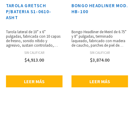
TAROLA GRETSCH
BONGO HEADLINER MOD.
P/BATERIA S1-0610-
HB-100
ASHT
Tarola lateral de 10” x 6”
Bongo Headliner de Meinl de 6.75”
pulgadas, fabricada con 10 capas
y 8” pulgadas, terminado
de fresno, sonido nítido y
laqueado, fabricado con madera
agresivo, sustain controlado,
de caucho, parches de piel de
bordes redondeados de 30°, aros
búfalo, alto brillo, ganchos de 8
SIN CALIFICAR
SIN CALIFICAR
triple flanged de 2.3 mm,
mm deancho, aros recubiertos de
entorchado de 20 hilos, incluye
negro de 2 mm. Incluye llave
$
4,913.00
$
3,874.00
sistema de montaje GTS de
afinadora.
Gretsch.
LEER MÁS
LEER MÁS