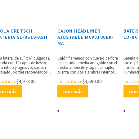
ROLA GRETSCH
CAJON HEADLINER
BATER
ATERIA S1-0610-ASHT
AJUSTABLE MCAJ100BK-
LD-80
MA
a lateral de 10” x 6” pulgadas,
Cajón flamenco con cuerpo de fibra
Batería d
cada con 10 capas de fresno,
de densidad media amigable con el
tacto y 2
o nítido y agresivo, sustain
medio ambiente y tapa de maple,
ritmos, s
rolado, bordes redondeados de
cuenta con dos alambres internos
iluminaci
aros triple flanged de 2.3 mm,
fijos, esquinas ajustables y una
acompañ
calificar
$
4,913.00
sin calificar
$
3,590.00
sin cali
chado de 20 hilos, incluye
amplia gama de opciones de sonido,
funciónde
ma de montaje GTS de Gretsch.
ancho: 11 3/4”, altura: 18”,
reverbera
eer más
profundidad: 11 3/4”.
Leer más
metrónom
Leer
12 cm, 20
salida de
Incluye 
madera, d
mm,peso: 
tamaño C
(modelo 