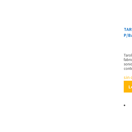
TA
P/B
Tarol
fabri
sonid
cont
30°, 
sin 
entor
siste
L