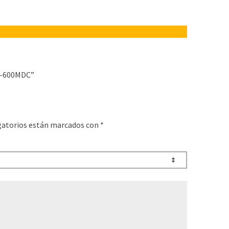
J-600MDC”
gatorios están marcados con
*