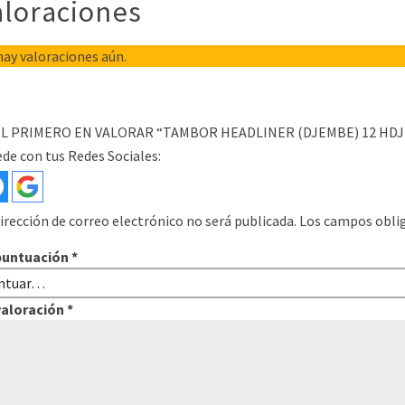
aloraciones
ay valoraciones aún.
EL PRIMERO EN VALORAR “TAMBOR HEADLINER (DJEMBE) 12 HD
de con tus Redes Sociales:
irección de correo electrónico no será publicada.
Los campos obli
puntuación
*
valoración
*