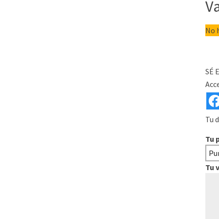
V
No h
SÉ 
Acce
Tu d
Tu 
Tu 