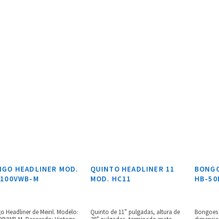
GO HEADLINER MOD.
QUINTO HEADLINER 11
BONGO
-100VWB-M
MOD. HC11
HB-50
o Headliner de Meinl. Modelo:
Quinto de 11” pulgadas, altura de
Bongoes M