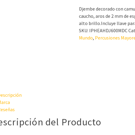
Djembe decorado con camufl
caucho, aros de 2 mm de es
alto brillo.Incluye llave par
SKU:
IPHEAHDJ600MDC
Ca
Mundo
,
Percusiones Mayor
escripción
arca
eseñas
escripción del Producto