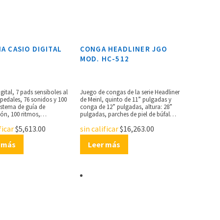
IA CASIO DIGITAL
CONGA HEADLINER JGO
MOD. HC-512
igital, 7 pads sensiboles al
Juego de congas de la serie Headliner
 pedales, 76 sonidos y 100
de Meinl, quinto de 11” pulgadas y
istema de guía de
conga de 12” pulgadas, altura: 28”
ón, 100 ritmos,
pulgadas, parches de piel de búfalo,
amiento automático,
hardware en pintura de polvo negro,
ficar
$
5,613.00
sin calificar
$
16,263.00
 lecciones, 3 efectos de
aros de 2.6 mm y ganchos de 8
ción, función de grabación,
mm,brackets de afinación estilo
o, 2 altavoces estéreo de
 más
Meinl original, fabricadas con
Leer más
 ajustes de batería, MIDI,
madera de caucho, soportes de
 amplificador: 5W + 5W,
altura ajustablecon sistema rápido,
un juego de baquetas de
incluye llave de afinación.
imensiones: 600 x 385 x 130
3.5 kg, utiliza 6 pilas
 o adaptador de CA
AD-12).