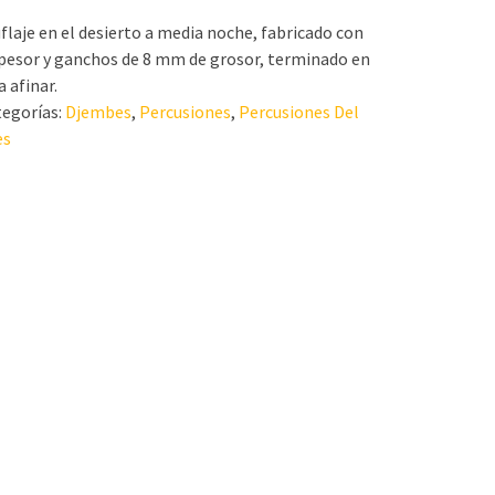
aje en el desierto a media noche, fabricado con
pesor y ganchos de 8 mm de grosor, terminado en
a afinar.
tegorías:
Djembes
,
Percusiones
,
Percusiones Del
es