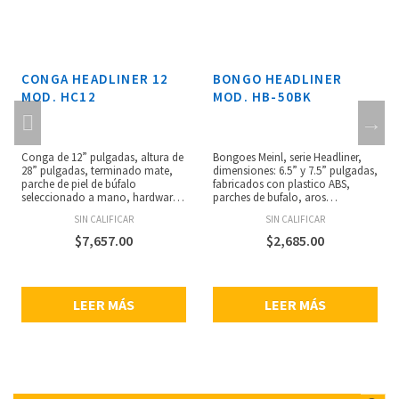
CONGA HEADLINER 12
BONGO HEADLINER
MOD. HC12
MOD. HB-50BK
Conga de 12” pulgadas, altura de
Bongoes Meinl, serie Headliner,
28” pulgadas, terminado mate,
dimensiones: 6.5” y 7.5” pulgadas,
parche de piel de búfalo
fabricados con plastico ABS,
seleccionado a mano, hardware
parches de bufalo, aros
con recubierto en polvo negro,
redondeados para mayor
SIN CALIFICAR
SIN CALIFICAR
aros redondeados de 2 mm, lugs
confort, incluyenllave afinadora.
de afinación de 8 mm, bracket de
$
7,657.00
$
2,685.00
afinación estilo Meinl original,
fabricado con roble de Siam,
incluye soporte ajustable tipo
canasta con sistema de
LEER MÁS
LEER MÁS
configuración rápida y llave de
afinación.