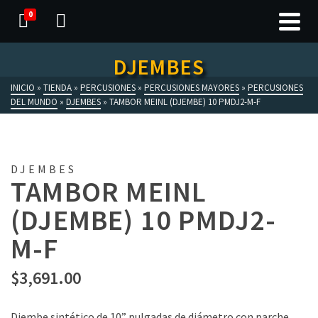
0
DJEMBES
INICIO
»
TIENDA
»
PERCUSIONES
»
PERCUSIONES MAYORES
»
PERCUSIONES
DEL MUNDO
»
DJEMBES
»
TAMBOR MEINL (DJEMBE) 10 PMDJ2-M-F
DJEMBES
TAMBOR MEINL
(DJEMBE) 10 PMDJ2-
M-F
$
3,691.00
Djembe sintético de 10” pulgadas de diámetro con parche