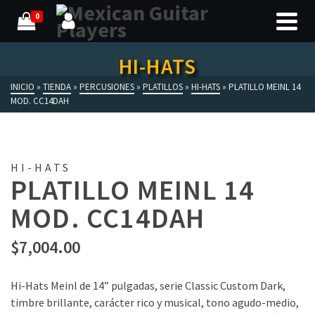
0
HI-HATS
INICIO
»
TIENDA
»
PERCUSIONES
»
PLATILLOS
»
HI-HATS
»
PLATILLO MEINL 14
MOD. CC14DAH
HI-HATS
PLATILLO MEINL 14
MOD. CC14DAH
$
7,004.00
Hi-Hats Meinl de 14” pulgadas, serie Classic Custom Dark,
timbre brillante, carácter rico y musical, tono agudo-medio,