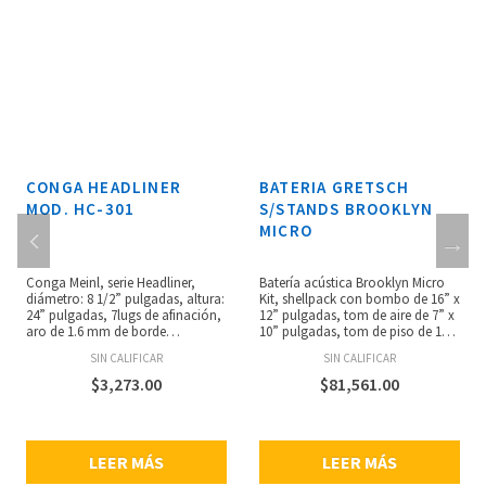
CONGA HEADLINER
BATERIA GRETSCH
MOD. HC-301
S/STANDS BROOKLYN
MICRO
Conga Meinl, serie Headliner,
Batería acústica Brooklyn Micro
diámetro: 8 1/2” pulgadas, altura:
Kit, shellpack con bombo de 16” x
24” pulgadas, 7lugs de afinación,
12” pulgadas, tom de aire de 7” x
aro de 1.6 mm de borde
10” pulgadas, tom de piso de 12”
redondeado, hardware con
x 13” pulgadas, tarola de 13” x
SIN CALIFICAR
SIN CALIFICAR
recubrimiento en polvo negro,
4.5” pulgadas y tom holder, 6
fabricada con fibra de vidrio,
capas de poplar/maple, bordes
$
3,273.00
$
81,561.00
incluye correa de nylon y llavede
de 30 grados, aros double-flanged
afinación.
302 de 3 mm y elevador de
bombo extraíble, no incluye
hardware ni platillos.
LEER MÁS
LEER MÁS