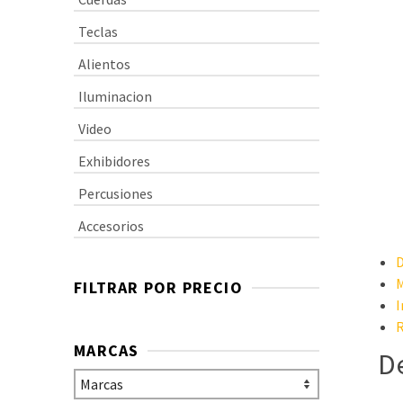
Teclas
Alientos
Iluminacion
Video
Exhibidores
Percusiones
Accesorios
D
M
FILTRAR POR PRECIO
I
R
MARCAS
D