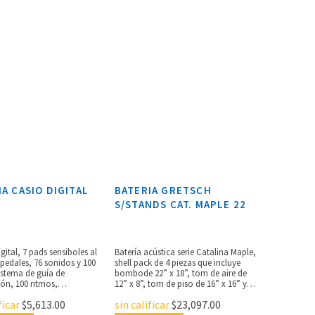
IA CASIO DIGITAL
BATERIA GRETSCH
S/STANDS CAT. MAPLE 22
igital, 7 pads sensiboles al
Batería acústica serie Catalina Maple,
 pedales, 76 sonidos y 100
shell pack de 4 piezas que incluye
istema de guía de
bombode 22” x 18”, tom de aire de
ón, 100 ritmos,
12” x 8”, tom de piso de 16” x 16” y
amiento automático,
tarola de 14”x 6”, vasos de 7 capas de
ficar
$
5,613.00
sin calificar
$
23,097.00
 lecciones, 3 efectos de
maple, bordes afilados de 30º,