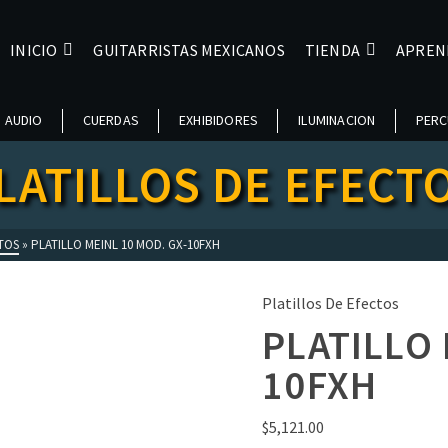
INICIO
GUITARRISTAS MEXICANOS
TIENDA
APREN
AUDIO
CUERDAS
EXHIBIDORES
ILUMINACION
PERC
LATILLOS DE EFECT
CTOS
»
PLATILLO MEINL 10 MOD. GX-10FXH
Platillos De Efectos
PLATILLO 
10FXH
$
5,121.00