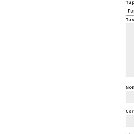
Tu 
Tu 
No
Cor