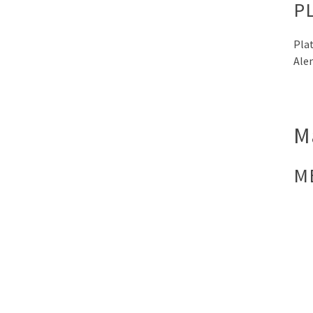
P
Plat
Ale
M
M