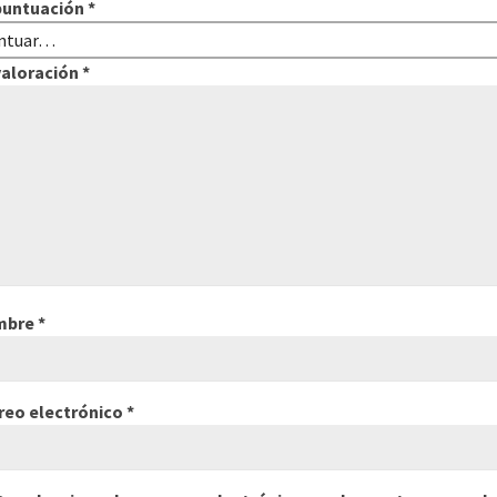
puntuación
*
valoración
*
mbre
*
reo electrónico
*