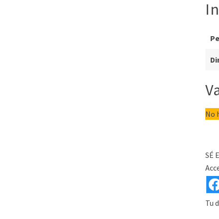
I
P
Di
V
No h
SÉ 
Acce
Tu d