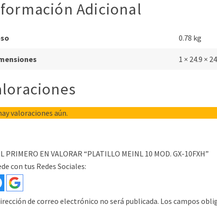
nformación Adicional
eso
0.78 kg
mensiones
1 × 24.9 × 2
aloraciones
ay valoraciones aún.
EL PRIMERO EN VALORAR “PLATILLO MEINL 10 MOD. GX-10FXH”
de con tus Redes Sociales:
irección de correo electrónico no será publicada.
Los campos obli