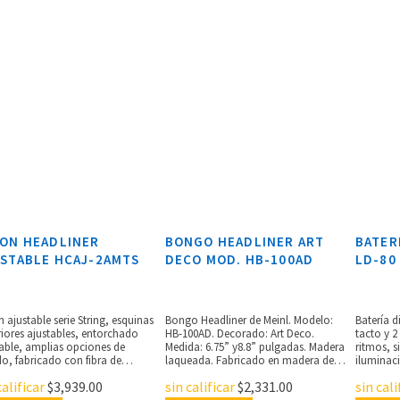
ON HEADLINER
BONGO HEADLINER ART
BATER
STABLE HCAJ-2AMTS
DECO MOD. HB-100AD
LD-80
 ajustable serie String, esquinas
Bongo Headliner de Meinl. Modelo:
Batería d
iores ajustables, entorchado
HB-100AD. Decorado: Art Deco.
tacto y 2
able, amplias opciones de
Medida: 6.75” y8.8” pulgadas. Madera
ritmos, s
o, fabricado con fibra de
laqueada. Fabricado en madera de
iluminaci
idad media amigable con el
caucho. Parches de piel de búfalo.
acompañ
calificar
$
3,939.00
sin calificar
$
2,331.00
sin cali
 ambiente y placa frontal de
Alto brillo. Ganchos de 8 mm de
funciónde