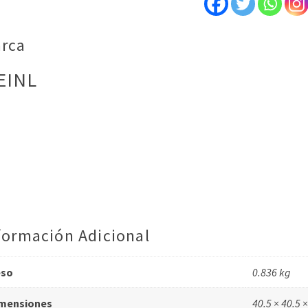
rca
EINL
formación Adicional
eso
0.836 kg
mensiones
40.5 × 40.5 