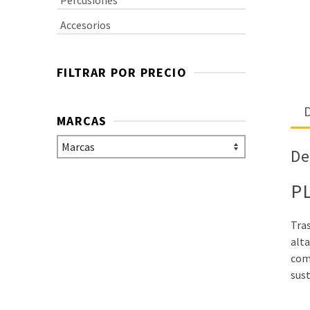
Percusiones
Accesorios
FILTRAR POR PRECIO
D
MARCAS
De
P
Tra
alt
comp
sust