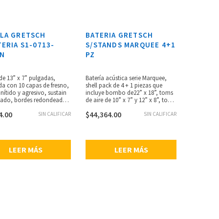
LA GRETSCH
BATERIA GRETSCH
TERIA S1-0713-
S/STANDS MARQUEE 4+1
N
PZ
de 13” x 7” pulgadas,
Batería acústica serie Marquee,
da con 10 capas de fresno,
shell pack de 4 + 1 piezas que
nítido y agresivo, sustain
incluye bombo de22” x 18”, toms
lado, bordes redondeados
de aire de 10” x 7” y 12” x 8”, tom
aros triple flanged de 2.3
de regalo de 8” x 7” y tom de piso
4.00
$
44,364.00
torchado de 20 hilos.
SIN CALIFICAR
de 16” x 14”, vasos de 7 capas de
SIN CALIFICAR
maple fórmula Gretsch con
interior teñido natural, bordes
afilados de 30º, parches Remo
USA, incluye 3 soportes
LEER MÁS
LEER MÁS
individuales para toms de aire.