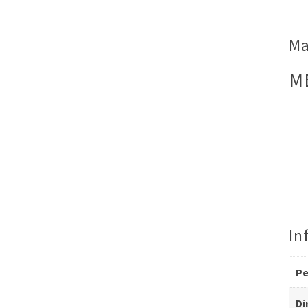
Ma
M
In
P
Di