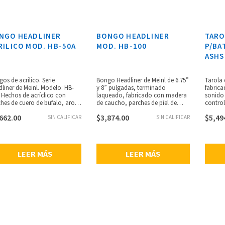
NGO HEADLINER
BONGO HEADLINER
TARO
RILICO MOD. HB-50A
MOD. HB-100
P/BA
ASHS
os de acrilico. Serie
Bongo Headliner de Meinl de 6.75”
Tarola 
liner de Meinl. Modelo: HB-
y 8” pulgadas, terminado
fabrica
 Hechos de acríclico con
laqueado, fabricado con madera
sonido 
hes de cuero de bufalo, aros
de caucho, parches de piel de
contro
ondeados pra mayor confort,
búfalo, alto brillo, ganchos de 8
de 30°, 
662.00
$
3,874.00
$
5,49
sparentes. Medidas: 6 1/2”
SIN CALIFICAR
mm deancho, aros recubiertos de
SIN CALIFICAR
mm, en
o & 7 1/2” Hembra. Incluyen
negro de 2 mm. Incluye llave
e afinadora.
afinadora.
LEER MÁS
LEER MÁS