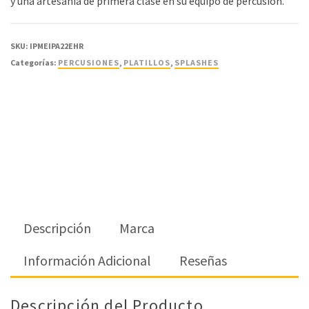
y una artesanía de primera clase en su equipo de percusión.
SKU:
IPMEIPA22EHR
Categorías:
PERCUSIONES
,
PLATILLOS
,
SPLASHES
Descripción
Marca
Información Adicional
Reseñas
Descripción del Producto