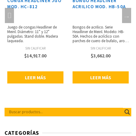
CONGA HEADLINER JGO
BONGO HEADLINER
MOD. HC-812
ACRILICO MOD. HB-50A
Juego de congas Headliner de
Bongos de acrilico. Serie
Meinl. Diámetro: 11” y 12”
Headliner de Meinl. Modelo: HB-
pulgadas. Stand doble. Madera
50A. Hechos de acríclico con
laqueada.
parches de cuero de bufalo, aros
redondeados pra mayor confort,
SIN CALIFICAR
SIN CALIFICAR
transparentes. Medidas: 6 1/2”
Macho & 7 1/2” Hembra. Incluyen
$
14,917.00
$
3,662.00
llave afinadora.
LEER MÁS
LEER MÁS
CATEGORÍAS