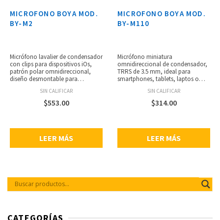
MICROFONO BOYA MOD.
MICROFONO BOYA MOD.
BY-M2
BY-M110
Micrófono lavalier de condensador
Micrófono miniatura
con clips para dispositivos iOs,
omnidireccional de condensador,
patrón polar omnidireccional,
TRRS de 3.5 mm, ideal para
diseño desmontable para
smartphones, tablets, laptos o
múltiples usos, conector lightning
dispositivos con entrada TRRS,
SIN CALIFICAR
SIN CALIFICAR
con certificación Apple MFi,
respuesta de frecuencia de 50 Hz a
permite otro micrófono de 3.5
18 kHz, operación plug and play,
$
553.00
$
314.00
mm, salida TRS a dispositivos iOs,
cabezal giratorio de 180° grados,
no requiere batería, respuesta de
conveniente para capturar audio,
frecuencia: 50 Hz – 20 kHz, cable de
incluye parabrisas de espuma,
6 metros, peso: 46 g.
sensibilidad: -36 ±2 dB (0 dB =
LEER MÁS
LEER MÁS
1V/Pa, a 1 kHz), relación señal a
ruido: 65 dB, peso: 9 g, longitud
del cable: ?18 x 74 mm.
CATEGORÍAS