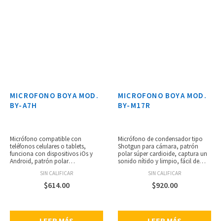
MICROFONO BOYA MOD.
MICROFONO BOYA MOD.
BY-A7H
BY-M17R
Micrófono compatible con
Micrófono de condensador tipo
teléfonos celulares o tablets,
Shotgun para cámara, patrón
funciona con dispositivos iOs y
polar súper cardioide, captura un
Android, patrón polar
sonido nítido y limpio, fácil de
omnidireccional, grabación de
usar, alimentado por una pila AA,
SIN CALIFICAR
SIN CALIFICAR
alta calidad, plug & play, diseño
rosca de montaje estándar de 1/4”,
de férula de goma que garantiza la
cable de audio de 3.5 mm
$
614.00
$
920.00
posición fija del micrófono,
chapado en oro, espuma
conector TRRS de 1/8”, incluye
antiviento incluida, fabricado con
bolsa de transporte.
ABS, peso: 116.5 g.
LEER MÁS
LEER MÁS