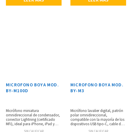
MICROFONO BOYA MOD.
MICROFONO BOYA MOD.
BY-M100D
BY-M3
Micrófono miniatura
Micrófono lavalier digital, patrón
omnidireccional de condensador,
polar omnidireccional,
conector Lightning (certificado
compatible con la mayoría de los
MFi), ideal para iPhone, iPad y
dispositivos USB tipo-C, cable de 6
iPod, respuesta de frecuencia de 50
metros de largo, adaptable
SIN CALIFICAR
SIN CALIFICAR