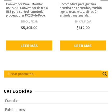
Convertidor Proel. Modelo:
Encordadura para guitarra
USB2CAN. Convertidor de red a
acústica de 12 cuerdas, tensión
USB para control remotode
ligera, recubiertas, afinación
procesadores PC260 de Proel.
estándar, material de
recubrimiento: Bronce fosforado,
SIN CALIFICAR
SIN CALIFICAR
tratamiento de vida útil
prolongada en cada cuerda,
$
5,305.00
$
612.00
preserva el tono natural y la
sensación de las cuerdas sin
recubrimiento, alambre de acero
con alto contenido de carbono y
LEER MÁS
LEER MÁS
tecnologías Fusion Twist que
brindan estabilidad de afinación y
una resistencia sin igual a la
rotura, se mantienen afinadas un
131% mejor que las cuerdas
tradicionales, duran al menos 4
veces que las cuerdas
tradicionales sin recubrimiento,
empaque interno con cierre
resellable para facilitar apertura y
almacenamiento de cuerdas no
utilizadas, calibres: .0100, .0100,
CATEGORÍAS
.0140, .0140, .0230, .0080, .0300,
.0120, .0390, .0180, .0470, .0270.
Cuerdas
Exhibidores