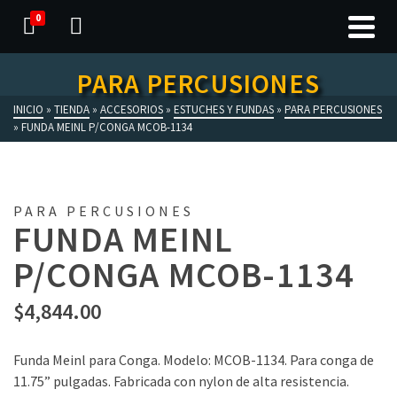
0
PARA PERCUSIONES
INICIO
»
TIENDA
»
ACCESORIOS
»
ESTUCHES Y FUNDAS
»
PARA PERCUSIONES
»
FUNDA MEINL P/CONGA MCOB-1134
PARA PERCUSIONES
FUNDA MEINL
P/CONGA MCOB-1134
$
4,844.00
Funda Meinl para Conga. Modelo: MCOB-1134. Para conga de
11.75” pulgadas. Fabricada con nylon de alta resistencia.