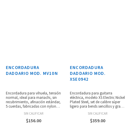
ENCORDADURA
ENCORDADURA
DADDARIO MOD. MV10N
DADDARIO MOD.
XSE0942
Encordadura para vihuela, tensión
Encordadura para guitarra
normal, ideal para mariachi, sin
eléctrica, modelo XS Electric Nickel
recubrimiento, afinación estándar,
Plated Steel, set de calibre súper
5 cuerdas, fabricadas con nylon
ligero para bends sencillos y gran
extruido ProArte de D’Addario,
vibrato, revestimiento de película
SIN CALIFICAR
SIN CALIFICAR
empaque respetuoso con el medio
ultra fina que prolonga la vida útil
ambiente y resistente a la
de la cuerda entre cambios,
$
156.00
$
359.00
corrosión, hecho en USA, calibres:
sensación suave y elegante en los
.0280, .0322, .0280, .0322, .0403.
dedos, gran tono de larga