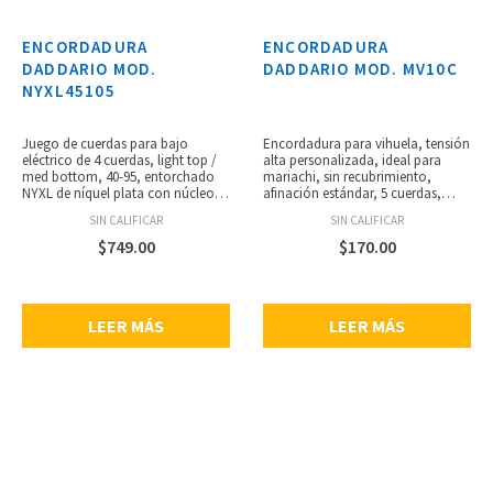
ENCORDADURA
ENCORDADURA
DADDARIO MOD.
DADDARIO MOD. MV10C
NYXL45105
Juego de cuerdas para bajo
Encordadura para vihuela, tensión
eléctrico de 4 cuerdas, light top /
alta personalizada, ideal para
med bottom, 40-95, entorchado
mariachi, sin recubrimiento,
NYXL de níquel plata con núcleo
afinación estándar, 5 cuerdas,
de acero NY para un rango
fabricadas con nylon extruido
SIN CALIFICAR
SIN CALIFICAR
dinámico amplio y gran respuesta
ProArte de D’Addario, empaque
armónica, se adapta a bajos de
respetuoso con el medio ambiente
$
749.00
$
170.00
escala larga de hasta 361/4”
y resistente a la corrosión, hecho
pulgadas, bajos profundos y
en USA, calibres: .0340, .0430,
potentes, punch centrado y
.0300, .0350, .0403.
armónicos acentuados, calibres:
LEER MÁS
LEER MÁS
.045, .065, .085, .105.