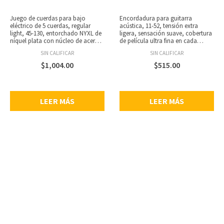
Juego de cuerdas para bajo
Encordadura para guitarra
eléctrico de 5 cuerdas, regular
acústica, 11-52, tensión extra
light, 45-130, entorchado NYXL de
ligera, sensación suave, cobertura
níquel plata con núcleo de acero
de película ultra fina en cada
NY para un rango dinámico
cuerda entorchada, tratamiento
SIN CALIFICAR
SIN CALIFICAR
amplio y gran respuesta
polimérico único en los aceros
armónica, se adapta a bajos de
lisos, alto nivel de protección,
$
1,004.00
$
515.00
escala larga de hasta 36 1/4”
núcleo de acero de alto carbono
pulgadas, bajos profundos y
NY Steel, alambre de entorchado
potentes, punch centrado y
liso, tecnología Fusion Twist,
armónicos acentuados, calibres:
resistencia a la rotura y estabilidad
LEER MÁS
LEER MÁS
.045, .065, .080, .100, .130.
de afinación, entorchados
completamente protegidos de los
contaminantes, empaque 100%
reciclable, calibres: 11, 15, 22, 32,
42, 52.