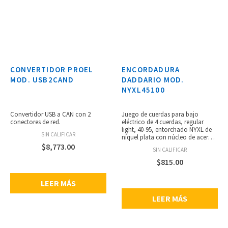
CONVERTIDOR PROEL
ENCORDADURA
MOD. USB2CAND
DADDARIO MOD.
NYXL45100
Convertidor USB a CAN con 2
Juego de cuerdas para bajo
conectores de red.
eléctrico de 4 cuerdas, regular
light, 40-95, entorchado NYXL de
SIN CALIFICAR
níquel plata con núcleo de acero
NY para un rango dinámico
$
8,773.00
SIN CALIFICAR
amplio y gran respuesta
armónica, se adapta a bajos de
$
815.00
escala larga de hasta 36 1/4”
pulgadas, bajos profundos y
LEER MÁS
potentes, punch centrado y
armónicos acentuados, calibres:
LEER MÁS
.045, .065, .80, .100.