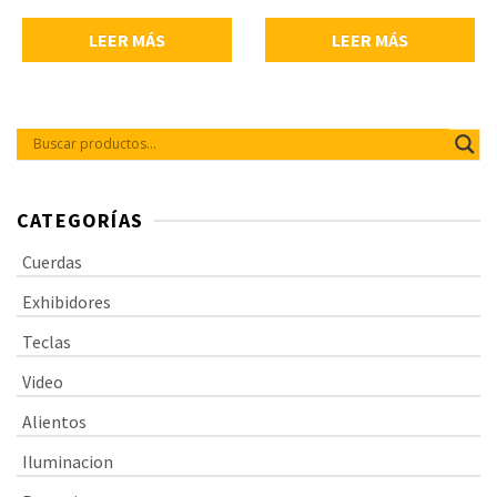
duración con ricos armónicos,
claridad y definición, tecnología
LEER MÁS
LEER MÁS
Fusion Twist que mejora la
estabilidad de afinación, núcleo
hexagonal NY Steel que ofrece
afinación y estabilidad superior,
bobinado controlado
digitalmente que garantiza la
consistencia de set a set, calibres:
.009, .011, .016, .024, .032, .042,
bobinado roundwound.
CATEGORÍAS
Cuerdas
Exhibidores
Teclas
Video
Alientos
Iluminacion