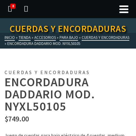
0
CUERDAS Y ENCORDADURAS
INICIO
»
TIENDA
»
ACCESORIOS
»
PARA BAJO
»
CUERDAS Y ENCORDADURAS
»
ENCORDADURA DADDARIO MOD. NYXL50105
CUERDAS Y ENCORDADURAS
ENCORDADURA
DADDARIO MOD.
NYXL50105
$
749.00
Juego de cuerdas para bajo eléctrico de 4 cuerdas, medium,