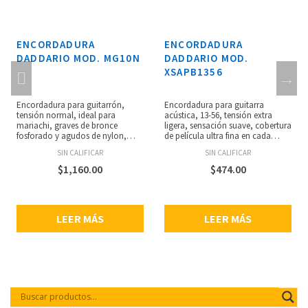
ENCORDADURA
ENCORDADURA
DADDARIO MOD. MG10N
DADDARIO MOD.
XSAPB1356
Encordadura para guitarrón,
Encordadura para guitarra
tensión normal, ideal para
acústica, 13-56, tensión extra
mariachi, graves de bronce
ligera, sensación suave, cobertura
fosforado y agudos de nylon,
de película ultra fina en cada
afinación estándar, 6 cuerdas,
cuerda entorchada, tratamiento
SIN CALIFICAR
SIN CALIFICAR
núcleo de acero, empaque
polimérico único en los aceros
respetuoso con el medio
lisos, alto nivel de protección,
$
1,160.00
$
474.00
ambiente y resistente a la
núcleo de acero de alto carbono
corrosión, hecho en USA, calibres:
NY Steel, alambre de entorchado
.0980, .0750, .0600, .0980, .0820,
liso, tecnología Fusion Twist,
.1100.
resistencia a la rotura y
LEER MÁS
LEER MÁS
estabilidad de afinación,
entorchados completamente
protegidos de los contaminantes,
empaque 100% reciclable,
calibres: 13, 17, 26, 35, 45, 56.