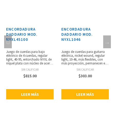
ENCORDADURA
ENCORDADURA
DADDARIO MOD.
DADDARIO MOD.
NYXL45100
NYXL1046
Juego de cuerdas para bajo
Juego de cuerdas para guitarra
eléctrico de 4 cuerdas, regular
eléctrica, nickel wound, regular
light, 40-95, entorchado NYXL de
light, 10-46, más flexibles, con
níquel plata con núcleo de acero
más proyección, permanecen en
NY para un rango dinámico
tono más tiempo, núcleo de
SIN CALIFICAR
SIN CALIFICAR
amplio y gran respuesta
acerode alto carbón resistente a
armónica, se adapta a bajos de
las rupturas, aleación de acero
$
815.00
$
303.00
escala larga de hasta 36 1/4”
liso, mejorada respuesta en
pulgadas, bajos profundos y
frecuencias medias, empaque
potentes, punch centrado y
ecológico resistente a la
armónicos acentuados, calibres:
corrosión para mantener las
LEER MÁS
LEER MÁS
.045, .065, .80, .100.
cuerdas siempre frescas.