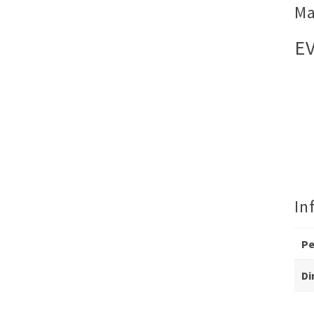
Ma
E
In
P
Di