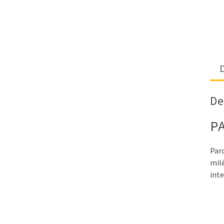
D
De
P
Parc
mil
inte