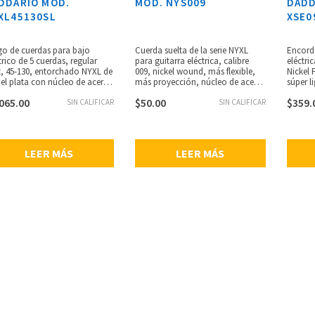
DDARIO MOD.
MOD. NYS009
DADD
XL45130SL
XSE0
o de cuerdas para bajo
Cuerda suelta de la serie NYXL
Encord
trico de 5 cuerdas, regular
para guitarra eléctrica, calibre
eléctri
t, 45-130, entorchado NYXL de
009, nickel wound, más flexible,
Nickel P
el plata con núcleo de acero
más proyección, núcleo de acero
súper l
para un rango dinámico
de alto carbón resistente a las
gran vi
065.00
$
50.00
$
359.
io y gran respuesta
SIN CALIFICAR
rupturas, aleación de acero liso,
SIN CALIFICAR
películ
nica, se adapta a bajos de
resistencia sin precedentes,
vida út
la súper larga, bajos
empaque ecológico resistente a la
cambio
undos y potentes, punch
corrosión para mantener las
elegant
trado y armónicos
cuerdas siempre frescas.
de larg
LEER MÁS
LEER MÁS
tuados, calibres: .045, .065,
armónic
, .100, .130.
tecnolo
mejora 
afinac
Steel q
estabil
contro
garanti
set, cal
.032, .
round