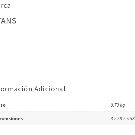
rca
VANS
formación Adicional
eso
0.73 kg
mensiones
3 × 58.5 × 5