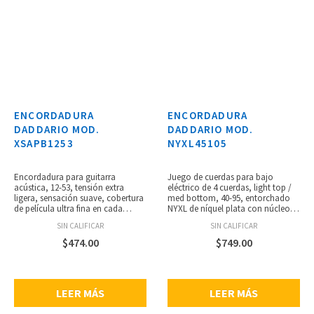
ENCORDADURA
ENCORDADURA
DADDARIO MOD.
DADDARIO MOD.
XSAPB1253
NYXL45105
Encordadura para guitarra
Juego de cuerdas para bajo
acústica, 12-53, tensión extra
eléctrico de 4 cuerdas, light top /
ligera, sensación suave, cobertura
med bottom, 40-95, entorchado
de película ultra fina en cada
NYXL de níquel plata con núcleo
cuerda entorchada, tratamiento
de acero NY para un rango
SIN CALIFICAR
SIN CALIFICAR
polimérico único en los aceros
dinámico amplio y gran respuesta
lisos, alto nivel de protección,
armónica, se adapta a bajos de
$
474.00
$
749.00
núcleo de acero de alto carbono
escala larga de hasta 361/4”
NY Steel, alambre de entorchado
pulgadas, bajos profundos y
liso, tecnología Fusion Twist,
potentes, punch centrado y
resistencia a la rotura y estabilidad
armónicos acentuados, calibres:
LEER MÁS
LEER MÁS
de afinación, entorchados
.045, .065, .085, .105.
completamente protegidos de los
contaminantes, empaque 100%