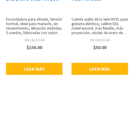
Encordadura para vihuela, tensión
Cuerda suelta de la serie NYXL para
normal, ideal para mariachi, sin
guitarra eléctrica, calibre 010,
recubrimiento, afinación estándar,
nickel wound, más flexible, más
5 cuerdas, fabricadas con nylon
proyección, núcleo de acero de
extruido ProArte de D’Addario,
alto carbón resistente a las
SIN CALIFICAR
SIN CALIFICAR
empaque respetuoso con el medio
rupturas, aleación de acero liso,
ambiente y resistente a la
resistencia sin precedentes,
$
156.00
$
50.00
corrosión, hecho en USA, calibres:
empaque ecológico resistente a la
.0280, .0322, .0280, .0322, .0403.
corrosión para mantener las
cuerdas siempre frescas.
LEER MÁS
LEER MÁS