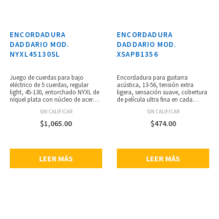
ENCORDADURA
ENCORDADURA
DADDARIO MOD.
DADDARIO MOD.
NYXL45130SL
XSAPB1356
Juego de cuerdas para bajo
Encordadura para guitarra
eléctrico de 5 cuerdas, regular
acústica, 13-56, tensión extra
light, 45-130, entorchado NYXL de
ligera, sensación suave, cobertura
níquel plata con núcleo de acero
de película ultra fina en cada
NY para un rango dinámico
cuerda entorchada, tratamiento
SIN CALIFICAR
SIN CALIFICAR
amplio y gran respuesta
polimérico único en los aceros
armónica, se adapta a bajos de
lisos, alto nivel de protección,
$
1,065.00
$
474.00
escala súper larga, bajos
núcleo de acero de alto carbono
profundos y potentes, punch
NY Steel, alambre de entorchado
centrado y armónicos
liso, tecnología Fusion Twist,
acentuados, calibres: .045, .065,
resistencia a la rotura y estabilidad
LEER MÁS
LEER MÁS
.080, .100, .130.
de afinación, entorchados
completamente protegidos de los
contaminantes, empaque 100%
reciclable, calibres: 13, 17, 26, 35,
45, 56.