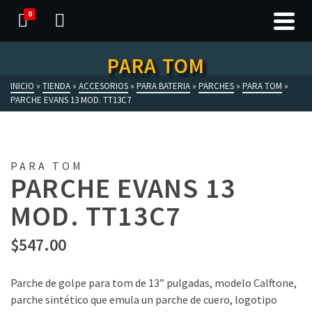
0
PARA TOM
INICIO
»
TIENDA
»
ACCESORIOS
»
PARA BATERIA
»
PARCHES
»
PARA TOM
»
PARCHE EVANS 13 MOD. TT13C7
PARA TOM
PARCHE EVANS 13
MOD. TT13C7
$
547.00
Parche de golpe para tom de 13” pulgadas, modelo Calftone,
parche sintético que emula un parche de cuero, logotipo