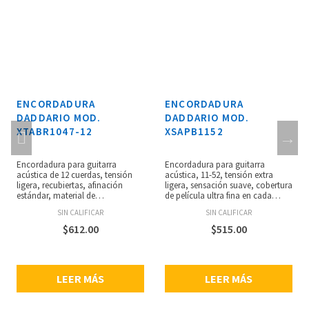
ENCORDADURA
ENCORDADURA
DADDARIO MOD.
DADDARIO MOD.
XSAPB1152
NYXL1046*1 PZA
Encordadura para guitarra
Juego de cuerdas para guitarra
acústica, 11-52, tensión extra
eléctrica, nickel wound, regular
ligera, sensación suave, cobertura
light, 10-46, más flexibles, con
de película ultra fina en cada
más proyección, permanecen en
cuerda entorchada, tratamiento
tono más tiempo, núcleo de
SIN CALIFICAR
SIN CALIFICAR
polimérico único en los aceros
acerode alto carbón resistente a
lisos, alto nivel de protección,
las rupturas, aleación de acero
$
515.00
$
329.00
núcleo de acero de alto carbono
liso, mejorada respuesta en
NY Steel, alambre de entorchado
frecuencias medias, empaque
liso, tecnología Fusion Twist,
ecológico resistente a la
resistencia a la rotura y
corrosión para mantener las
LEER MÁS
LEER MÁS
estabilidad de afinación,
cuerdas siempre frescas.
entorchados completamente
protegidos de los contaminantes,