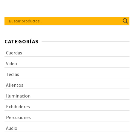
empaque 100% reciclable,
calibres: 11, 15, 22, 32, 42, 52.
CATEGORÍAS
Cuerdas
Video
Teclas
Alientos
Iluminacion
Exhibidores
Percusiones
Audio