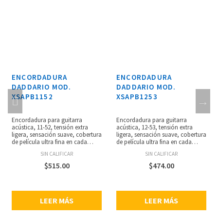
ENCORDADURA
ENCORDADURA
DADDARIO MOD.
DADDARIO MOD.
XSAPB1152
XSAPB1253
Encordadura para guitarra
Encordadura para guitarra
acústica, 11-52, tensión extra
acústica, 12-53, tensión extra
ligera, sensación suave, cobertura
ligera, sensación suave, cobertura
de película ultra fina en cada
de película ultra fina en cada
cuerda entorchada, tratamiento
cuerda entorchada, tratamiento
SIN CALIFICAR
SIN CALIFICAR
polimérico único en los aceros
polimérico único en los aceros
lisos, alto nivel de protección,
lisos, alto nivel de protección,
$
515.00
$
474.00
núcleo de acero de alto carbono
núcleo de acero de alto carbono
NY Steel, alambre de entorchado
NY Steel, alambre de entorchado
liso, tecnología Fusion Twist,
liso, tecnología Fusion Twist,
resistencia a la rotura y
resistencia a la rotura y
LEER MÁS
LEER MÁS
estabilidad de afinación,
estabilidad de afinación,
entorchados completamente
entorchados completamente
protegidos de los contaminantes,
protegidos de los contaminantes,