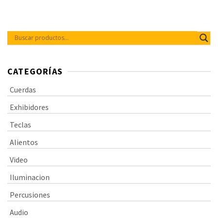
empaque 100% reciclable,
empaque 100% reciclable,
calibres: 11, 15, 22, 32, 42, 52.
calibres: 12, 16, 24, 32, 42, 53.
CATEGORÍAS
Cuerdas
Exhibidores
Teclas
Alientos
Video
Iluminacion
Percusiones
Audio