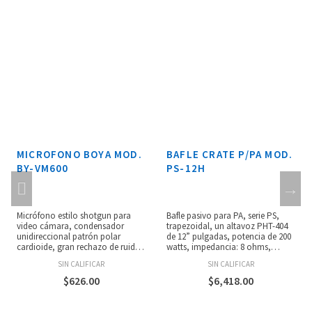
MICROFONO BOYA MOD.
BAFLE CRATE P/PA MOD.
BY-VM600
PS-12H
Micrófono estilo shotgun para
Bafle pasivo para PA, serie PS,
video cámara, condensador
trapezoidal, un altavoz PHT-404
unidireccional patrón polar
de 12” pulgadas, potencia de 200
cardioide, gran rechazo de ruido
watts, impedancia: 8 ohms,
de fondo no deseado, calidad
forrado con alfombra negra,
SIN CALIFICAR
SIN CALIFICAR
premium para un audio de gran
sensibilidad: 97 dB, manijas
calidad, diseño motorizado que
laterales.
$
626.00
$
6,418.00
maximiza la calidad del sonido,
soporte shock-mount
incorporado para minimizar las