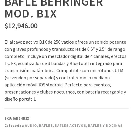
BAFLE BEHRINGER
MOD. B1X
$
12,946.00
El altavoz activo B1X de 250 vatios ofrece un sonido potente
con graves profundos y transductores de 6.5” y 2.5” de rango
completo. Incluye un mezclador digital de 4 canales, efectos
TC FX, ecualizador de 3 bandas y Bluetooth integrado para
transmisión inalámbrica. Compatible con micrófonos ULM
(se venden por separado) y control remoto mediante
aplicación móvil iOS/Android. Perfecto para eventos,
presentaciones y clubes nocturnos, con batería recargable y
diseño portátil.
SKU:
IABEHB1X
Categorías:
AUDIO
,
BAFLES
,
BAFLES ACTIVOS
,
BAFLES Y BOCINAS