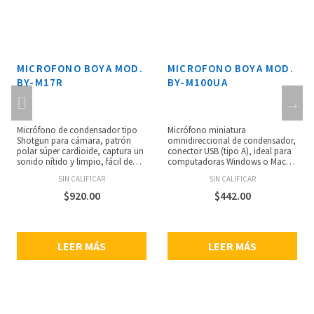
MICROFONO BOYA MOD.
MICROFONO BOYA MOD.
BY-M17R
BY-M100UA
Micrófono de condensador tipo
Micrófono miniatura
Shotgun para cámara, patrón
omnidireccional de condensador,
polar súper cardioide, captura un
conector USB (tipo A), ideal para
sonido nítido y limpio, fácil de
computadoras Windows o Mac,
usar, alimentado por una pila AA,
respuesta de frecuencia de 50 Hz a
SIN CALIFICAR
SIN CALIFICAR
rosca de montaje estándar de
18 kHz, operación plug and play,
1/4”, cable de audio de 3.5 mm
cabezal giratorio de 180° grados,
$
920.00
$
442.00
chapado en oro, espuma
conveniente para capturar audio,
antiviento incluida, fabricado con
incluye parabrisas de espuma,
ABS, peso: 116.5 g.
sensibilidad: -36 ±2 dB (0 dB =
1V/Pa, a 1 kHz), relación señal a
LEER MÁS
LEER MÁS
ruido: 65 dB, peso: 9 g, longitud
del cable: ?18 x 74 mm.