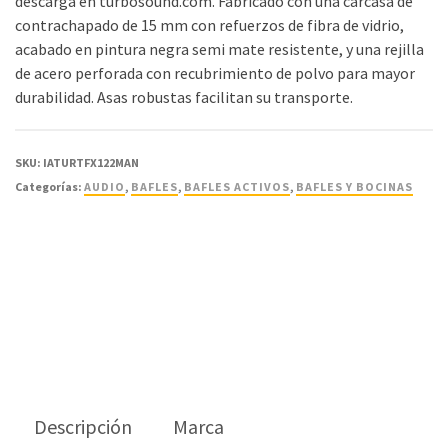
descarga en turbosound.com. Fabricado con una carcasa de
contrachapado de 15 mm con refuerzos de fibra de vidrio,
acabado en pintura negra semi mate resistente, y una rejilla
de acero perforada con recubrimiento de polvo para mayor
durabilidad. Asas robustas facilitan su transporte.
SKU:
IATURTFX122MAN
Categorías:
AUDIO
,
BAFLES
,
BAFLES ACTIVOS
,
BAFLES Y BOCINAS
Descripción
Marca