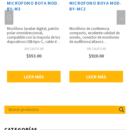
MICROFONO BOYA MOD.
MICROFONO BOYA MOD.
BY-M3
BY-MC2
Micrófono lavalier digital, patrón
Micrófono de conferencia
polar omnidireccional,
compacto, excelente calidad de
compatible con la mayoría de los
sonido, conector de monitoreo
dispositivos USB tipo-C, cable de
de audífonos/altavoz
6 metros de largo, adaptable
incorporado, compatible con
SIN CALIFICAR
SIN CALIFICAR
cómodamente a varios entornos,
Windows y Mac, plug and play,
resolución digital de 16 bits / 48
no requiere drivers no batería,
$
553.00
$
920.00
kHz, poco ruido de manejo,
LED indicador, durable carcasa de
alimentado por dispositivos USB
aleación de aluminio, incluye
tipo-C, respuesta de frecuencia: 50
cable USB de 2 metros y manual
Hz – 20 kHz, peso: 44.5 g.
de usuario.
LEER MÁS
LEER MÁS
CATEGORÍAS